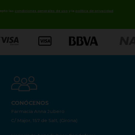
cepto las
condiciones generales de uso
y la
política de privacidad
CONÓCENOS
Farmacia Anna Jubero
C/ Major, 157 de Salt, (Girona)