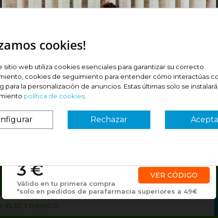
izamos cookies!
e sitio web utiliza cookies esenciales para garantizar su correcto
miento, cookies de seguimiento para entender cómo interactúas co
 para la personalización de anuncios. Estas últimas solo se instalar
imiento
política de cookies
.
nfigurar
Rechazar
Acepta
¿Es tu primera vez? ¡SORPRESA!
ía recibir consejos de salud y p
lusivas solo para #farmainstantlo
3 €
VER CÓDIGO
Válido en tu primera compra
*solo en pedidos de parafarmacia superiores a 49€