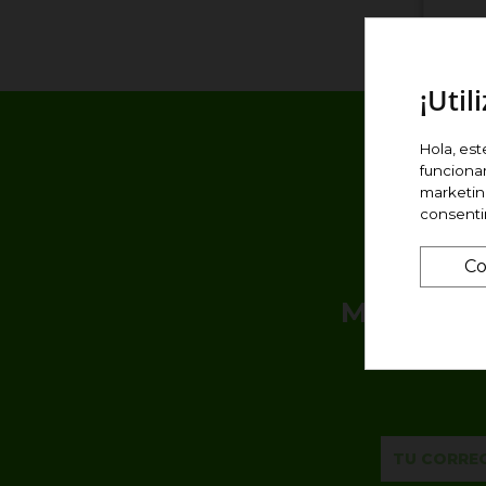
¡Util
Hola, est
funciona
marketing
consent
Co
Me gustar
exc