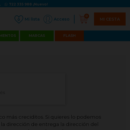
722 335 988
¡Nuevo!
0
MI CESTA
Acceso
0
MENTOS
MARCAS
FLASH
rés
oco más creciditos. Si quieres lo podemos
a dirección de entrega la dirección del