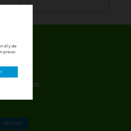
n él y de
án previo
r
romociones
vers