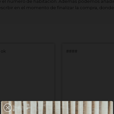
 y el número de habitación. Además podemos añadir
scrbir en el momento de finalizar la compra, dond
 ok
####
maria I
Jonathan J
8/2026)
(28/07/2026)