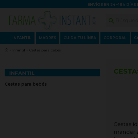
ENVÍOS EN 24-48h DÍAS 

INFANTIL
MADRES
CUIDA TU LÍNEA
CORPORAL
C
Infantil
Cestas para bebés
CESTA

INFANTIL
Cestas para bebés
Cestas id
mandar al