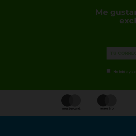
Me gustar
exc
He leído y a