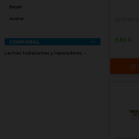
Bayer
Avene
BEPANTHO
Precio
9,80 €

CORPORAL
Leches hidratantes y reparadoras
