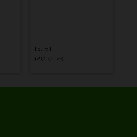
Laura L
MIH
(29/07/2026)
(29/