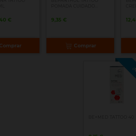
INA TATTOO
BEPANTHOL TATTOO
BEP
ML
POMADA CUIDADO...
CRE
ecio
Precio
Pre
,40 €
9,35 €
12,
Comprar
Comprar
¡
BE+MED TATTOO 40