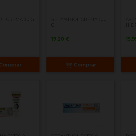
L CREMA 30 G
BEPANTHOL CREMA 100
AVE
G
HIDR
Precio
Pre
19,20 €
15,9
Comprar
Comprar