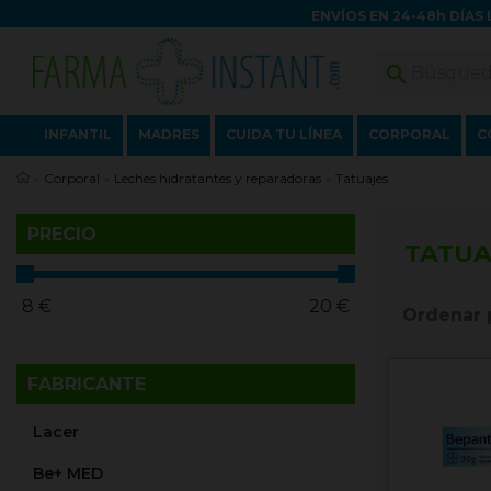
ENVÍOS EN 24-48h DÍAS 

INFANTIL
MADRES
CUIDA TU LÍNEA
CORPORAL
C
Corporal
Leches hidratantes y reparadoras
Tatuajes
PRECIO
TATUA
8
€
20
€
Ordenar 
FABRICANTE
Lacer
Be+ MED