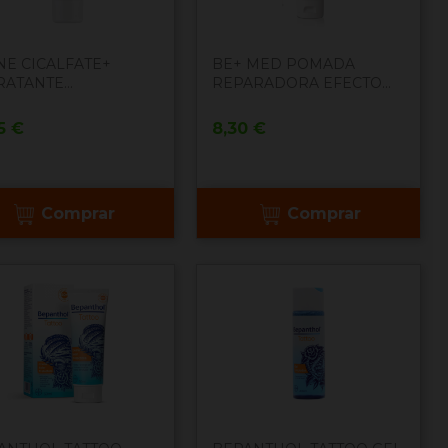
NE CICALFATE+
BE+ MED POMADA
ATANTE...
REPARADORA EFECTO...
cio
Precio
5 €
8,30 €
Comprar
Comprar