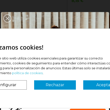
Precio
8,15 €
Comprar
izamos cookies!
unfold_more
Ver com
por:
Relevancia
paradoras y cicatrizantes especialmente indicadas p
e sitio web utiliza cookies esenciales para garantizar su correcto
miento, cookies de seguimiento para entender cómo interactúas co
 para la personalización de anuncios. Estas últimas solo se instalar
imiento
política de cookies
.
nfigurar
Rechazar
Acepta
¿Es tu primera vez? ¡SORPRESA!
 ok
####