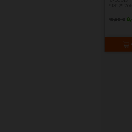
TALQUIST
SPF 25 70
Precio
Pr
8
10,50 €
base