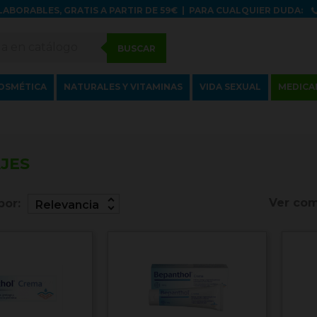
LABORABLES, GRATIS A PARTIR DE 59€
|
PARA CUALQUIER DUDA:
BUSCAR
OSMÉTICA
NATURALES Y VITAMINAS
VIDA SEXUAL
MEDICA
JES
unfold_more
Ver com
por:
Relevancia