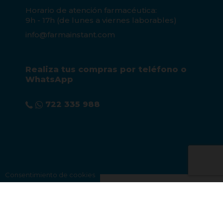
Horario de atención farmacéutica:
9h - 17h (de lunes a viernes laborables)
info@farmainstant.com
Realiza tus compras por teléfono o
WhatsApp
722 335 988
Consentimiento de cookies
Aviso legal
|
Condiciones de venta
|
Política de privacidad
|
Política de