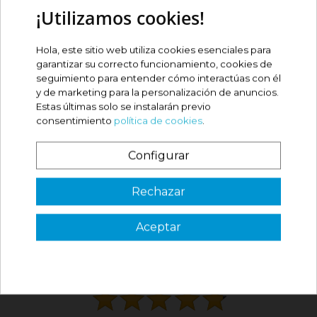
¡Utilizamos cookies!
unfold_more
Relevancia
FILTRAR
Hola, este sitio web utiliza cookies esenciales para
garantizar su correcto funcionamiento, cookies de
seguimiento para entender cómo interactúas con él
y de marketing para la personalización de anuncios.
Estas últimas solo se instalarán previo
Es importante cambiar asiduamente las tetinas
consentimiento
política de cookies
.
de los biberones del bebé. Con el uso las tetinas
se ablandan y pierden su tacto y uso inicial por
Configurar
el que han estado diseñadas. En Farmainstant
recomendamos cambiar las tetinas de los
¿Es tu primera vez? ¡SORPRESA!
Rechazar
biberones una vez han transcurrido uno o dos
meses.
Aceptar
QUE OPINAN NUESTROS
3 €
CLIENTES
VER CÓDIGO
Válido en tu primera compra
*solo en pedidos de parafarmacia superiores a 49€