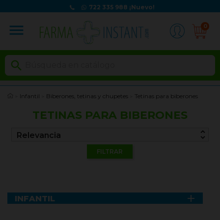
722 335 988
¡Nuevo!
menu
0

Infantil
Biberones, tetinas y chupetes
Tetinas para biberones
TETINAS PARA BIBERONES
unfold_more
Relevancia
FILTRAR

INFANTIL