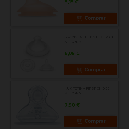
Precio
9,15 €
Comprar
SUAVINEX TETINA BIBERÓN
SILICONA...
Precio
8,05 €
Comprar
NUK TETINA FIRST CHOCE
SILICONA T1...
Precio
7,90 €
Comprar