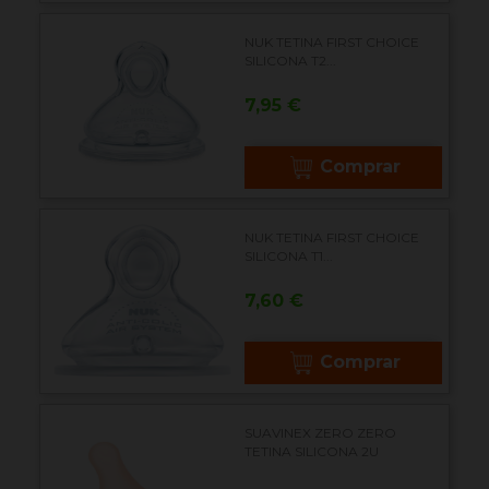
NUK TETINA FIRST CHOICE
SILICONA T2...
Precio
7,95 €
Comprar
NUK TETINA FIRST CHOICE
SILICONA T1...
Precio
7,60 €
Comprar
SUAVINEX ZERO ZERO
TETINA SILICONA 2U