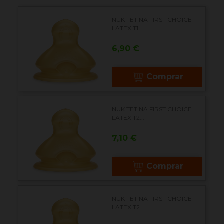
NUK TETINA FIRST CHOICE
LATEX T1...
Precio
6,90 €
Comprar
NUK TETINA FIRST CHOICE
LATEX T2...
Precio
7,10 €
Comprar
NUK TETINA FIRST CHOICE
LATEX T2...