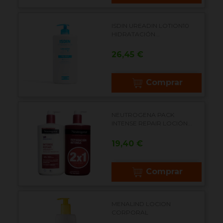
ISDIN UREADIN LOTION10
HIDRATACIÓN...
Precio
26,45 €
Comprar
NEUTROGENA PACK
INTENSE REPAIR LOCIÓN...
Precio
19,40 €
Comprar
MENALIND LOCION
CORPORAL