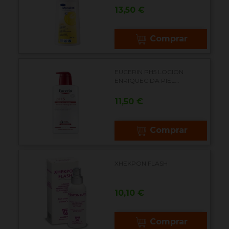
Precio
13,50 €
Comprar
EUCERIN PH5 LOCION
ENRIQUECIDA PIEL...
Precio
11,50 €
Comprar
XHEKPON FLASH
Precio
10,10 €
Comprar