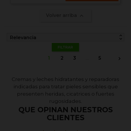

Volver arriba
unfold_more
Relevancia
FILTRAR
1
2
3
…
5

Cremas y leches hidratantes y reparadoras
indicadas para tratar pieles sensibles que
presenten heridas, cicatrices o fuertes
rugosidades.
QUE OPINAN NUESTROS
CLIENTES