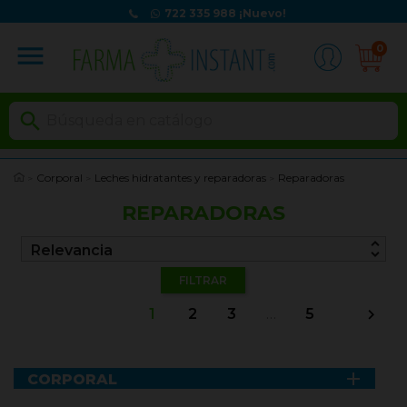
722 335 988
¡Nuevo!
menu
0

Corporal
Leches hidratantes y reparadoras
Reparadoras
REPARADORAS
unfold_more
Relevancia
FILTRAR
1
2
3
…
5


CORPORAL