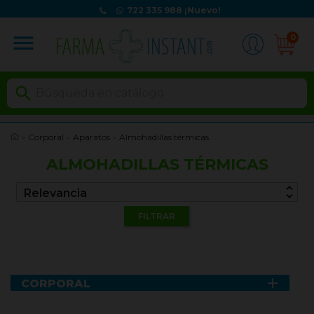
722 335 988
¡Nuevo!
menu
0

Corporal
Aparatos
Almohadillas térmicas
ALMOHADILLAS TÉRMICAS
unfold_more
Relevancia
FILTRAR

CORPORAL