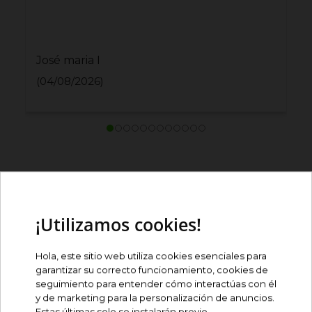
José maria I
Jo
(04/08/2026)
(2
¡Utilizamos cookies!
Hola, este sitio web utiliza cookies esenciales para
garantizar su correcto funcionamiento, cookies de
seguimiento para entender cómo interactúas con él
y de marketing para la personalización de anuncios.
Estas últimas solo se instalarán previo