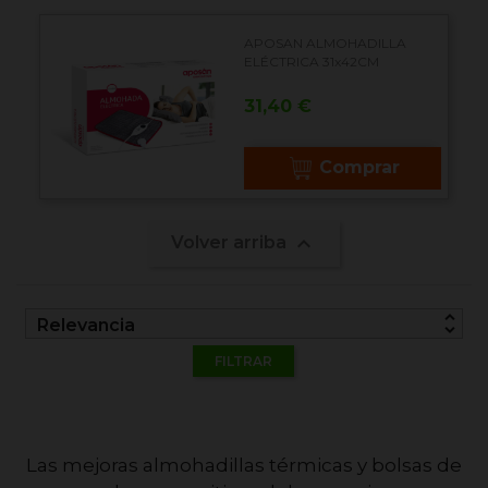
APOSAN ALMOHADILLA
ELÉCTRICA 31x42CM
Precio
31,40 €
Comprar

Volver arriba
unfold_more
Relevancia
FILTRAR
Las mejoras almohadillas térmicas y bolsas de