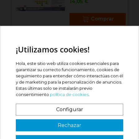
Precio
14,05 €
Comprar

Volver arriba
¡Utilizamos cookies!
unfold_more
Hola, este sitio web utiliza cookies esenciales para
Relevancia
garantizar su correcto funcionamiento, cookies de
FILTRAR
seguimiento para entender cómo interactúas con él
y de marketing para la personalización de anuncios.
Estas últimas solo se instalarán previo
consentimiento
política de cookies
.
Configurar
¿Es tu primera vez? ¡SORPRESA!
Rechazar