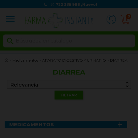
722 335 988
¡Nuevo!
menu
0

Medicamentos
APARATO DIGESTIVO Y URINARIO
DIARREA
DIARREA
unfold_more
Relevancia
FILTRAR

MEDICAMENTOS