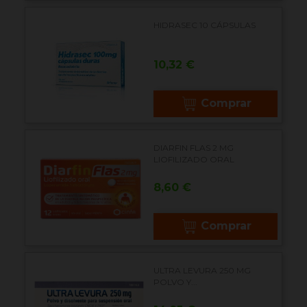
HIDRASEC 10 CÁPSULAS
Precio
10,32 €
Comprar
DIARFIN FLAS 2 MG
LIOFILIZADO ORAL
Precio
8,60 €
Comprar
ULTRA LEVURA 250 MG
POLVO Y...