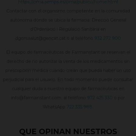
https://cima.aemps.es/cima/publico/home.html
Contactar con el organismo competente en la comunidad
autónoma dónde se ubica la farmacia: Direcció General
d’Ordenació i Regulació Sanitària en
dgors.salut@gencat.cat o al teléfono
932 272 900
El equipo de farmacéuticas de Farmainstant se reservan el
derecho de no autorizar la venta de los medicamentos sin
prescripción médica cuando crean que pueda haber un uso
perjudicial para el usuario. En todo momento puede consultar
cualquier duda a nuestro equipo de farmacéuticas en
info@farmainstant.com, al teléfono
972 425 330
o por
WhatsApp
722 335 988
.
QUE OPINAN NUESTROS