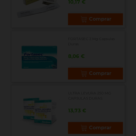
Precio
10,17 €
Comprar
FORTASEC 2 Mg Capsulas
Duras
Precio
8,06 €
Comprar
ULTRA LEVURA 250 MG
CAPSULAS DURAS
Precio
13,73 €
Comprar