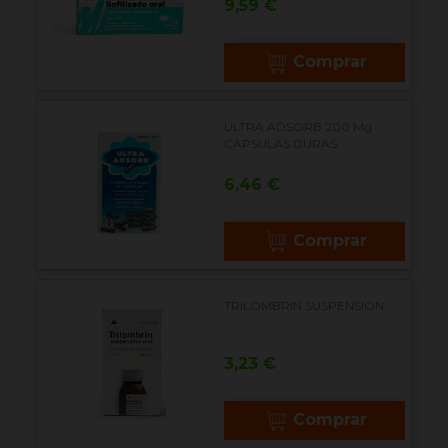
Precio
9,59 €
Comprar
ULTRA ADSORB 200 Mg
CAPSULAS DURAS
Precio
6,46 €
Comprar
TRILOMBRIN SUSPENSION
Precio
3,23 €
Comprar