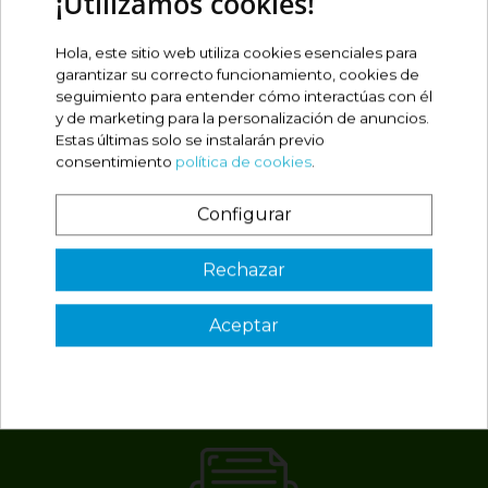
¡Utilizamos cookies!
Todo ok
#
Hola, este sitio web utiliza cookies esenciales para
garantizar su correcto funcionamiento, cookies de
seguimiento para entender cómo interactúas con él
y de marketing para la personalización de anuncios.
Estas últimas solo se instalarán previo
consentimiento
política de cookies
.
José maria I
Jo
Configurar
(04/08/2026)
(2
¿Es tu primera vez? ¡SORPRESA!
Rechazar
Aceptar
3 €
VER CÓDIGO
Válido en tu primera compra
*solo en pedidos de parafarmacia superiores a 49€