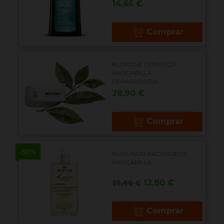
Precio
14,65 €
Comprar
KLORANE CUPUAÇÚ
MASCARILLA
REPARADORA...
Precio
28,90 €
Comprar
-50%
NUXE HAIR PRODIGIEUX
MASCARILLA...
Precio
Precio
12,80 €
25,60 €
base
Comprar