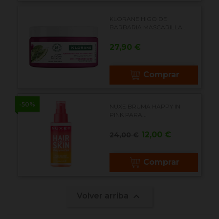
KLORANE HIGO DE
BARBARIA MASCARILLA...
Precio
27,90 €
Comprar
-50%
NUXE BRUMA HAPPY IN
PINK PARA...
Precio
Precio
12,00 €
24,00 €
base
Comprar

Volver arriba