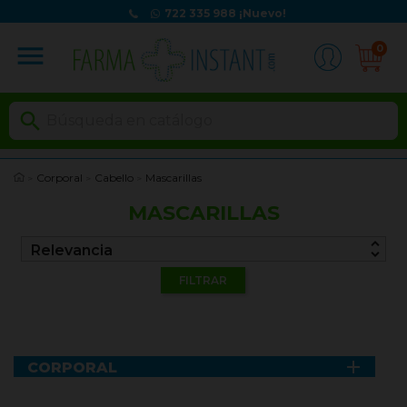
722 335 988
¡Nuevo!
menu
0

Corporal
Cabello
Mascarillas
MASCARILLAS
unfold_more
Relevancia
FILTRAR

CORPORAL