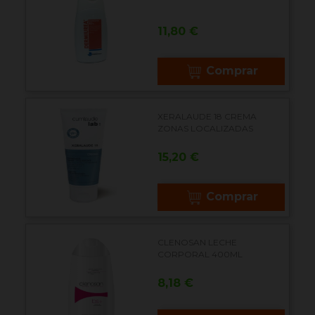
Precio
11,80 €
Comprar
XERALAUDE 18 CREMA
ZONAS LOCALIZADAS
Precio
15,20 €
Comprar
CLENOSAN LECHE
CORPORAL 400ML
Precio
8,18 €