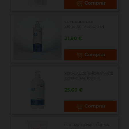
Comprar
CUMLAUDE LAB
XERALAUDE 12 400 ML
Precio
21,90 €
Comprar
XERALAUDE 6 HIDRATANTE
CORPORAL 1000 ML
Precio
25,60 €
Comprar
DUCRAY ICTYANE CREMA