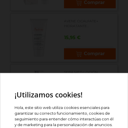
Comprar
AVENE CICALFATE+
HIDRATANTE...
Precio
15,95 €
Comprar
SEBA MED LOCIÓN
BIOHIDRATANTE
Precio
24,50 €
¡Utilizamos cookies!
Comprar
Hola, este sitio web utiliza cookies esenciales para
garantizar su correcto funcionamiento, cookies de
seguimiento para entender cómo interactúas con él
LA ROCHE POSAY
y de marketing para la personalización de anuncios.