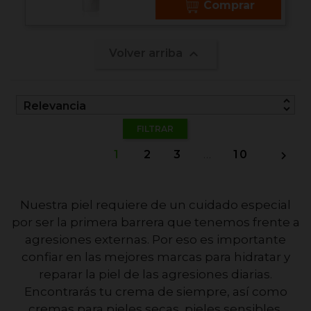
Comprar

Volver arriba
unfold_more
Relevancia
FILTRAR
1
2
3
…
10

Nuestra piel requiere de un cuidado especial
por ser la primera barrera que tenemos frente a
agresiones externas. Por eso es importante
confiar en las mejores marcas para hidratar y
reparar la piel de las agresiones diarias.
Encontrarás tu crema de siempre, así como
cremas para pieles secas, pieles sensibles,