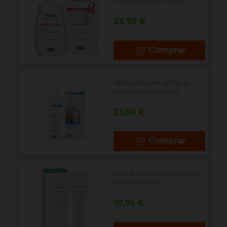
LOCIÓN PROTECTORA...
Precio
23,70 €
Comprar
ISDIN UREADIN ULTRA 10
LOTION PLUS 400ML
Precio
23,50 €
Comprar
AVENE CICALFATE+ CREMA
REPARADORA
Precio
10,95 €