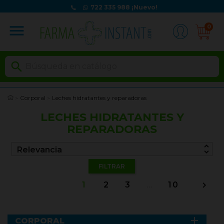
722 335 988
¡Nuevo!
menu
0

Corporal
Leches hidratantes y reparadoras
LECHES HIDRATANTES Y
REPARADORAS
unfold_more
Relevancia
FILTRAR
1
2
3
…
10


CORPORAL