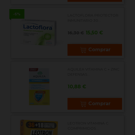
-6%
LACTOFLORA PROTECTOR
INMUNITARIO 30...
Precio
Precio
15,50 €
16,30 €
base
Comprar
AQUILEA VITAMINA C + ZINC
DEFENSAS...
Precio
10,88 €
Comprar
LEOTRON VITAMINA C
COMPRIMIDOS...