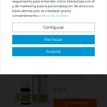
seguimiento para entender cómo interactúas con él
Precio
8,70 €
y de marketing para la personalización de anuncios.
Estas últimas solo se instalarán previo
consentimiento
política de cookies
.
Comprar
Configurar
PRANAROM ACEITE
ESENCIAL CLAVO DE...
¿Es tu primera vez? ¡SORPRESA!
Rechazar
Precio
4,86 €
Aceptar
3 €
Comprar
VER CÓDIGO
Válido en tu primera compra
*solo en pedidos de parafarmacia superiores a 49€
PRANAROM ACEITE
ESENCIAL EUCALIPTO...
Precio
5,89 €
Comprar