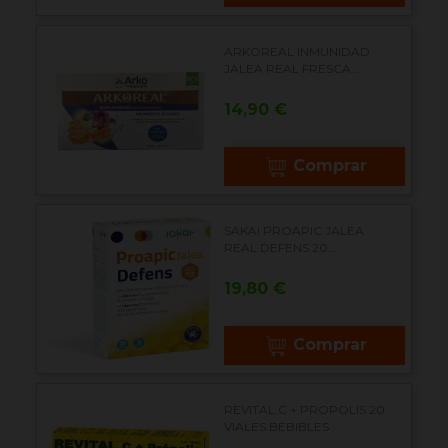
ARKOREAL INMUNIDAD
JALEA REAL FRESCA...
Precio
14,90 €
Comprar
SAKAI PROAPIC JALEA
REAL DEFENS 20...
Precio
19,80 €
Comprar
REVITAL C + PROPOLIS 20
VIALES BEBIBLES