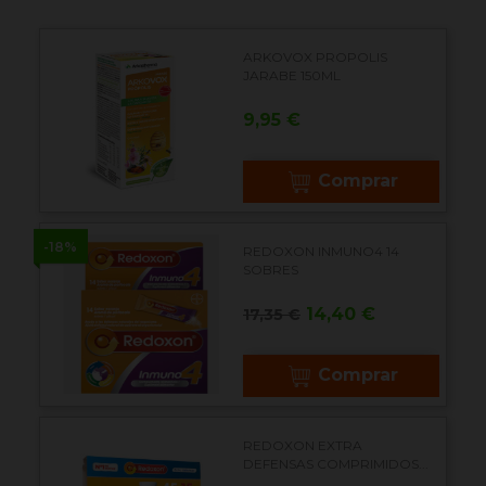
ARKOVOX PROPOLIS
JARABE 150ML
Precio
9,95 €
Comprar
-18%
REDOXON INMUNO4 14
SOBRES
Precio
Precio
14,40 €
17,35 €
base
Comprar
REDOXON EXTRA
DEFENSAS COMPRIMIDOS...