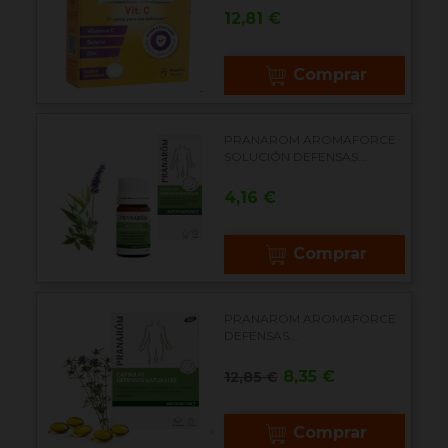
Precio
12,81 €
Comprar
PRANAROM AROMAFORCE
SOLUCIÓN DEFENSAS...
Precio
4,16 €
Comprar
PRANAROM AROMAFORCE
DEFENSAS...
Precio
Precio
8,35 €
12,85 €
base
Comprar