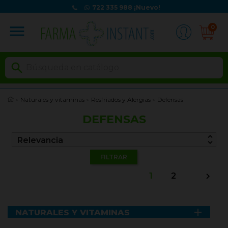
722 335 988
¡Nuevo!
menu
0

Naturales y vitaminas
Resfriados y Alergias
Defensas
DEFENSAS
unfold_more
Relevancia
FILTRAR
1
2


NATURALES Y VITAMINAS