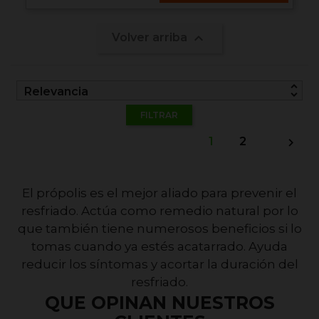

Volver arriba
unfold_more
Relevancia
FILTRAR
1
2

El própolis es el mejor aliado para prevenir el
resfriado. Actúa como remedio natural por lo
que también tiene numerosos beneficios si lo
tomas cuando ya estés acatarrado. Ayuda
reducir los síntomas y acortar la duración del
resfriado.
QUE OPINAN NUESTROS