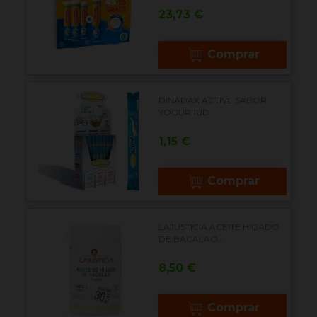
Precio
23,73 €
Comprar
DINADAX ACTIVE SABOR
YOGUR 1UD
Precio
1,15 €
Comprar
LAJUSTICIA ACEITE HIGADO
DE BACALAO...
Precio
8,50 €
Comprar