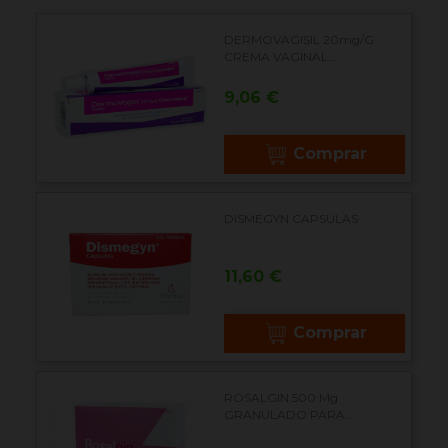
DERMOVAGISIL 20mg/g
CREMA VAGINAL...
Precio
9,06 €
Comprar
DISMEGYN CAPSULAS
Precio
11,60 €
Comprar
ROSALGIN 500 Mg
GRANULADO PARA...