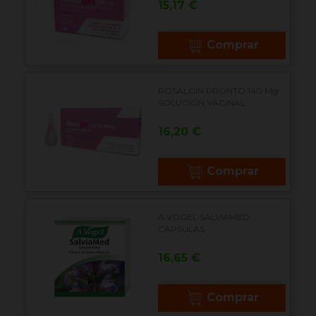
Precio
15,17 €
Comprar
ROSALGIN PRONTO 140 Mg
SOLUCIÓN VAGINAL
Precio
16,20 €
Comprar
A.VOGEL SALVIAMED
CAPSULAS
Precio
16,65 €
Comprar