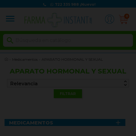
722 335 988
¡Nuevo!
menu
0

Medicamentos
APARATO HORMONAL Y SEXUAL
APARATO HORMONAL Y SEXUAL
unfold_more
Relevancia
FILTRAR

MEDICAMENTOS