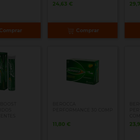
Precio
Pre
24,63 €
29,
Comprar
Comprar
 BOOST
BEROCCA
BER
IDOS
PERFORMANCE 30 COMP
PER
CENTES
COM
Precio
Pre
11,80 €
23,