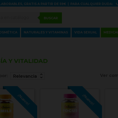
LABORABLES, GRATIS A PARTIR DE 59€
|
PARA CUALQUIER DUDA:
BUSCAR
OSMÉTICA
NATURALES Y VITAMINAS
VIDA SEXUAL
MEDICA
ÍA Y VITALIDAD
unfold_more
Ver com
por:
Relevancia
¡Nuevo!
¡Nuevo!