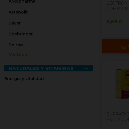
Arkopharma
LEOTRON
COMPRIM
Astenolit
Precio
8,69 €
Bayer
Boehringer
Boiron
Ver todos
Ceregumil
Chiesi España, S.A.

NATURALES Y VITAMINAS
Colnatur
Energía y vitalidad
Diafarm
Dinadax
Ensure
SUPRADY
EXTRA C
ERN