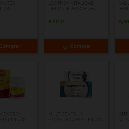
 MUJER
LEOTRON VITALIDAD
VAL
IDOS
DEPORTE 20 SOBRES...
+VIT
Precio
Pre
8,20 €
5,3
Comprar
Comprar
N ENERGY
MULTICENTRUM
SUP
OMPRIMIDOS
HOMBRE COMPRIMIDOS
VITA