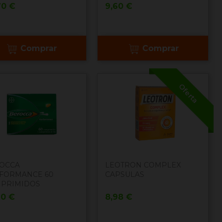
cio
Precio
70 €
9,60 €
Comprar
Comprar
Oferta
OCCA
LEOTRON COMPLEX
FORMANCE 60
CAPSULAS
PRIMIDOS
cio
Precio
90 €
8,98 €