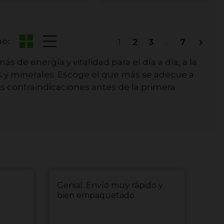
o:
1
2
3
…
7

de energía y vitalidad para el día a día, a la
s y minerales. Escoge el que más se adecue a
s contraindicaciones antes de la primera
Genial. Envío muy rápido y
env
bien empaquetado.