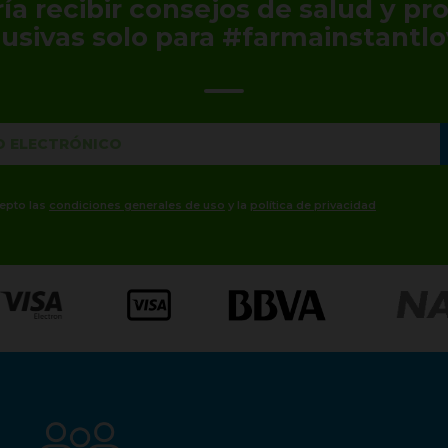
ía recibir consejos de salud y p
lusivas solo para #farmainstantlo
cepto las
condiciones generales de uso
y la
política de privacidad