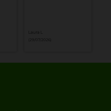
Laura L
MIH
(29/07/2026)
(29/