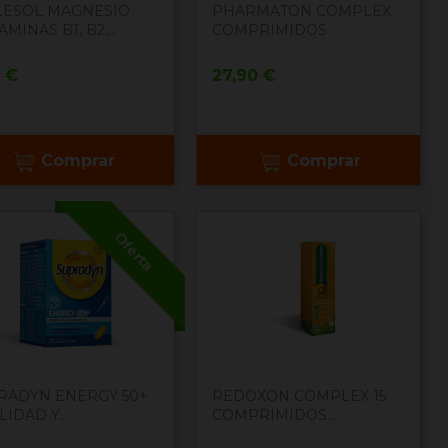
LESOL MAGNESIO
PHARMATON COMPLEX
AMINAS B1, B2,...
COMPRIMIDOS
cio
Precio
0 €
27,90 €
Comprar
Comprar
Oferta
RADYN ENERGY 50+
REDOXON COMPLEX 15
LIDAD Y...
COMPRIMIDOS...