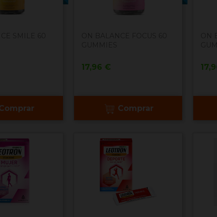
CE SMILE 60
ON BALANCE FOCUS 60
ON 
GUMMIES
GUM
Precio
Pre
17,96 €
17,
Comprar
Comprar