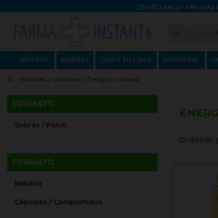
ENVÍOS EN 24-48h DÍAS 

INFANTIL
MADRES
CUIDA TU LÍNEA
CORPORAL
C
Naturales y vitaminas
Energía y vitalidad
FORMATO
ENERG
Sobres / Polvo
Ordenar 
FORMATO
Bebible
Cápsulas / Comprimidos