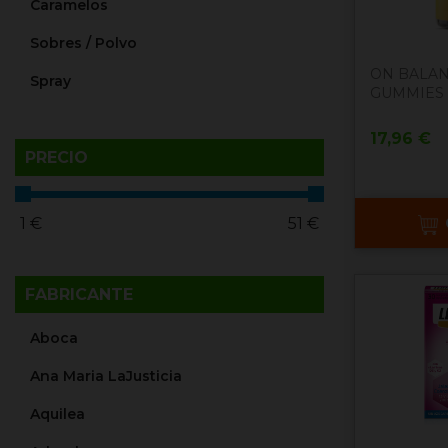
Caramelos
Sobres / Polvo
ON BALAN
Spray
GUMMIES
Precio
17,96 €
PRECIO
1
€
51
€
FABRICANTE
Aboca
Ana Maria LaJusticia
Aquilea