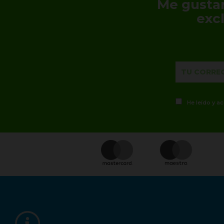
Me gustar
exc
He leído y a