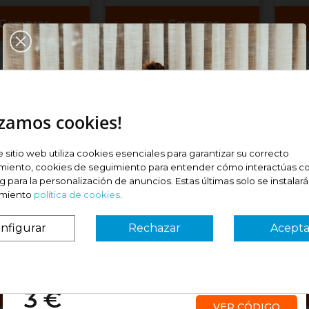
Comprar
Comprar
izamos cookies!
e sitio web utiliza cookies esenciales para garantizar su correcto
miento, cookies de seguimiento para entender cómo interactúas co
 para la personalización de anuncios. Estas últimas solo se instalar
NTRUM
MULTICENTRUM SELECT
SUP
imiento
política de cookies
.
CENTE CON
50+ COMPRIMIDOS
COM
nfigurar
Rechazar
Acepta
Precio
Pre
11,90 €
12,
¿Es tu primera vez? ¡SORPRESA!
Comprar
Comprar
3 €
VER CÓDIGO