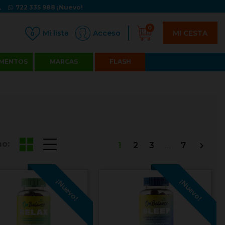
722 335 988
¡Nuevo!
0
MI CESTA
Acceso
0
MENTOS
MARCAS
FLASH
o:
1
2
3
…
7

¡Nuevo!
¡Nuevo!