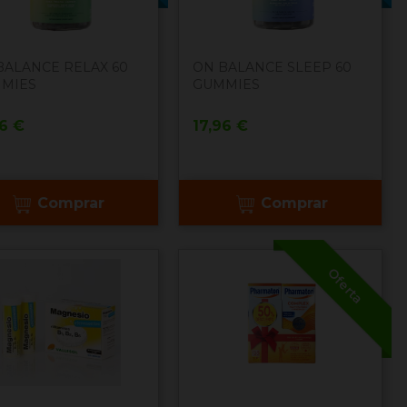
BALANCE RELAX 60
ON BALANCE SLEEP 60
MIES
GUMMIES
cio
Precio
96 €
17,96 €
Comprar
Comprar
Oferta