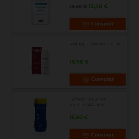
Precio
Precio
12,40 €
13,40 €
base
Comprar
PIRITIGEN CHAMPU 250 ML
Precio
18,80 €
Comprar
LOTIGEN CHAMPU
ANTISEBORREICO
Precio
15,60 €
Comprar