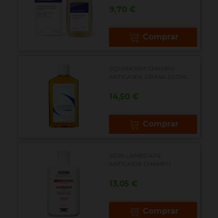
Precio
9,70 €
Comprar
SQUANORM CHAMPU
ANTICASPA GRASA 200ML
Precio
14,50 €
Comprar
ISDIN LAMBDAPIL
ANTICAIDA CHAMPU
Precio
13,05 €
Comprar