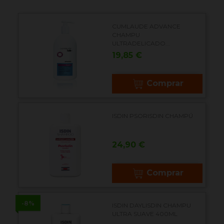
CUMLAUDE ADVANCE
CHAMPU
ULTRADELICADO...
Precio
19,85 €
Comprar
ISDIN PSORISDIN CHAMPÚ
Precio
24,90 €
Comprar
-8%
ISDIN DAYLISDIN CHAMPU
ULTRA SUAVE 400ML