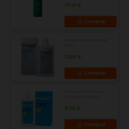
Precio
17,33 €
Comprar
PILEXIL CHAMPU CASPA
SECA
Precio
12,50 €
Comprar
PILEXIL CHAMPU USO
FRECUENTE 300ML
Precio
8,70 €
Comprar