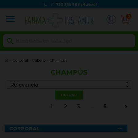
722 335 988
¡Nuevo!
menu
0

Corporal
Cabello
Champús
CHAMPÚS
unfold_more
Relevancia
FILTRAR
1
2
3
…
5


CORPORAL