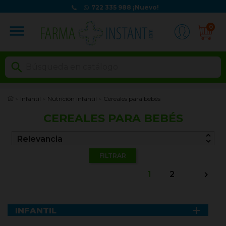
722 335 988
¡Nuevo!
menu
0

Infantil
Nutrición infantil
Cereales para bebés
CEREALES PARA BEBÉS
unfold_more
Relevancia
FILTRAR
1
2


INFANTIL