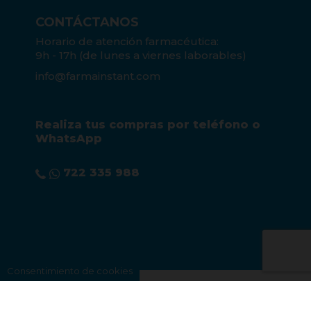
CONTÁCTANOS
Horario de atención farmacéutica:
9h - 17h (de lunes a viernes laborables)
info@farmainstant.com
Realiza tus compras por teléfono o
WhatsApp
722 335 988
Consentimiento de cookies