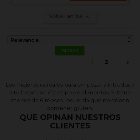

Volver arriba
unfold_more
Relevancia
FILTRAR
1
2

Los mejores cereales para empezar a introducir
a tu bebé con éste tipo de alimentos. Si tiene
menos de 6 meses recuerda que no deben
contener gluten.
QUE OPINAN NUESTROS
CLIENTES