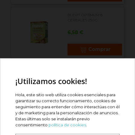
BLEVIT OPTIMUM 8
CEREALES 250G
Precio
6,58 €
Comprar
BLEVIT OPTIMUM 8
CEREALES+PLÁTANO 250G
¡Utilizamos cookies!
Precio
6,57 €
Hola, este sitio web utiliza cookies esenciales para
garantizar su correcto funcionamiento, cookies de
Comprar
seguimiento para entender cómo interactúas con él
y de marketing para la personalización de anuncios.
Estas últimas solo se instalarán previo
BLEVIT BIBE 8 CEREALES
consentimiento
política de cookies
.
500G