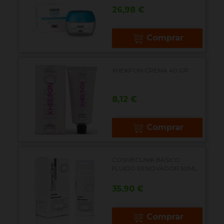
Precio
26,98 €
Comprar
XHEKPON CREMA 40 GR
Precio
8,12 €
Comprar
COSMECLINIK BÁSICO
FLUIDO RENOVADOR 50ML
Precio
35,90 €
Comprar