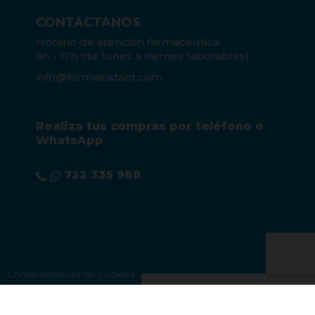
CONTÁCTANOS
Horario de atención farmacéutica:
9h - 17h (de lunes a viernes laborables)
info@farmainstant.com
Realiza tus compras por teléfono o
WhatsApp
722 335 988
Consentimiento de cookies