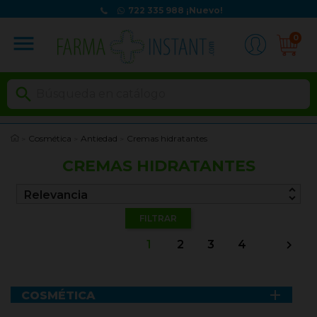
722 335 988
¡Nuevo!
menu
0

Cosmética
Antiedad
Cremas hidratantes
CREMAS HIDRATANTES
unfold_more
Relevancia
FILTRAR
1
2
3
4


COSMÉTICA