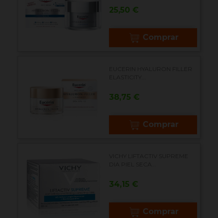
Precio
25,50 €
Comprar
EUCERIN HYALURON FILLER
ELASTICITY...
Precio
38,75 €
Comprar
VICHY LIFTACTIV SUPREME
DIA PIEL SECA...
Precio
34,15 €
Comprar