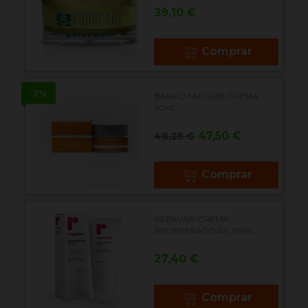
Precio
39,10 €
Comprar
-2%
BASIKO MATURE CREMA
50ML
Precio
Precio
47,50 €
48,25 €
base
Comprar
REPAVAR CREMA
REGENERADORA 125ML
Precio
27,40 €
Comprar