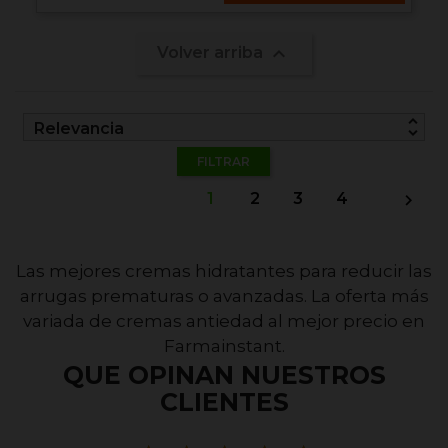

Volver arriba
unfold_more
Relevancia
FILTRAR
1
2
3
4

Las mejores cremas hidratantes para reducir las
arrugas prematuras o avanzadas. La oferta más
variada de cremas antiedad al mejor precio en
Farmainstant.
QUE OPINAN NUESTROS
CLIENTES