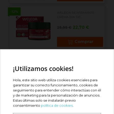
-12%
WELEDA REAFIRMANTE
CREMA DIA DE...
Precio
Precio
22,70 €
25,95 €
base
Comprar
WELEDA CREMA
REAFIRMANTE DE NOCHE
¡Utilizamos cookies!
40ML
Precio
25,80 €
Hola, este sitio web utiliza cookies esenciales para
garantizar su correcto funcionamiento, cookies de
Comprar
seguimiento para entender cómo interactúas con él
y de marketing para la personalización de anuncios.
Estas últimas solo se instalarán previo
BE+ ENERGIFIQUE
consentimiento
política de cookies
.
ANTIARRUGAS GEL
CREMA...