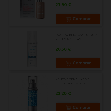
Precio
27,90 €
Comprar
DUCRAY KERACNYL SERUM
PIELES ADULTAS...
Precio
20,50 €
Comprar
NEUTROGENA HYDRO
BOOST SERUM 30ML
Precio
22,20 €
Comprar