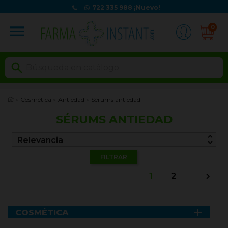
722 335 988
¡Nuevo!
menu
0

Cosmética
Antiedad
Sérums antiedad
SÉRUMS ANTIEDAD
unfold_more
Relevancia
FILTRAR
1
2


COSMÉTICA