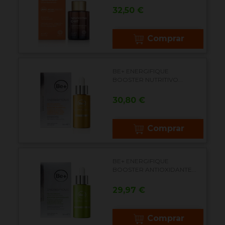
Precio
32,50 €
Comprar
BE+ ENERGIFIQUE
BOOSTER NUTRITIVO...
Precio
30,80 €
Comprar
BE+ ENERGIFIQUE
BOOSTER ANTIOXIDANTE...
Precio
29,97 €
Comprar