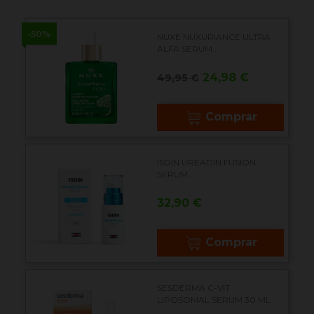
-50%
NUXE NUXURIANCE ULTRA
ALFA SERUM...
Precio
Precio
24,98 €
49,95 €
base
Comprar
ISDIN UREADIN FUSION
SERUM...
Precio
32,90 €
Comprar
SESDERMA C-VIT
LIPOSOMAL SERUM 30 ML