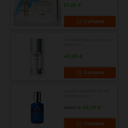
Precio
57,05 €
Comprar
EUCERIN HYALURON FILLER
3xEFFECT...
Precio
40,29 €
Comprar
RILASTIL MULTIREPAIR HA
SERUM DETOX...
Precio
Precio
49,20 €
65,60 €
base
Comprar