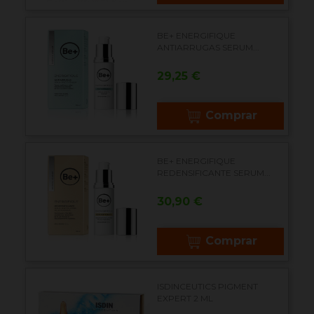
BE+ ENERGIFIQUE
ANTIARRUGAS SERUM...
Precio
29,25 €
Comprar
BE+ ENERGIFIQUE
REDENSIFICANTE SERUM...
Precio
30,90 €
Comprar
ISDINCEUTICS PIGMENT
EXPERT 2 ML