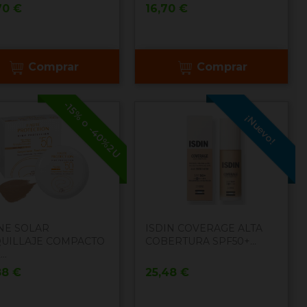
cio
Precio
70 €
16,70 €
Comprar
Comprar
-15% o -40%2U
¡Nuevo!
NE SOLAR
ISDIN COVERAGE ALTA
UILLAJE COMPACTO
COBERTURA SPF50+...
..
cio
Precio
88 €
25,48 €