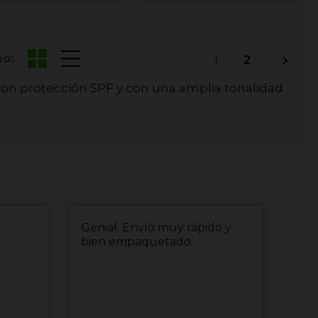
o:
1
2

con protección SPF y con una amplia tonalidad
Genial. Envío muy rápido y
env
bien empaquetado.