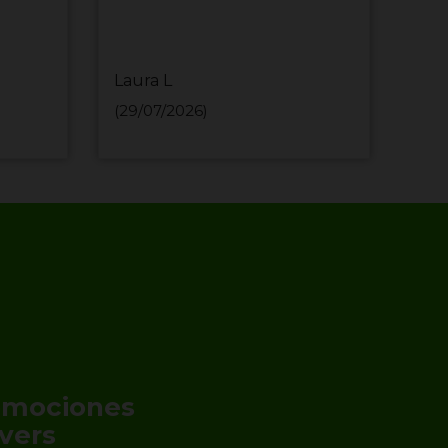
Laura L
MIH
(29/07/2026)
(29/
romociones
vers