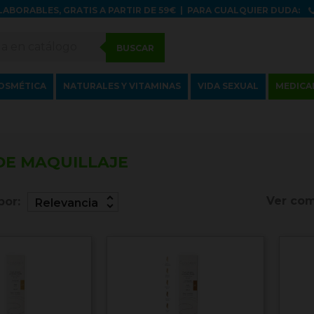
LABORABLES, GRATIS A PARTIR DE 59€
|
PARA CUALQUIER DUDA:
BUSCAR
OSMÉTICA
NATURALES Y VITAMINAS
VIDA SEXUAL
MEDICA
DE MAQUILLAJE
unfold_more
Ver com
por:
Relevancia