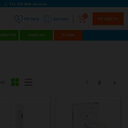
722 335 988
¡Nuevo!
0
MI CESTA
Acceso
0
MENTOS
MARCAS
FLASH
o:
1
2
