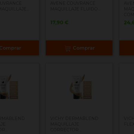
OUVRANCE
AVENE COUVRANCE
AVE
AQUILLAJE...
MAQUILLAJE FLUIDO...
MAQ
COM
Precio
Pre
17,90 €
24,
Comprar
Comprar
ERMABLEND
VICHY DERMABLEND
VICH
JE
MAQUILLAJE
FLEX
R...
CORRECTOR...