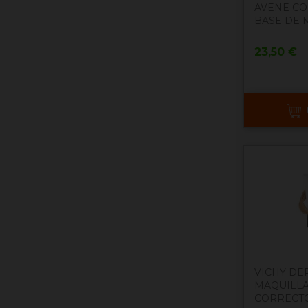
AVENE C
BASE DE M
Precio
23,50 €
VICHY D
MAQUILLA
CORRECTO