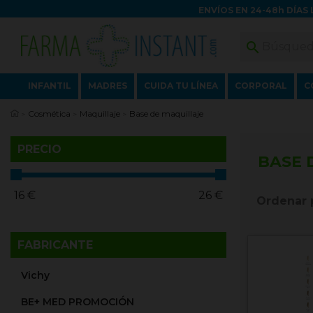
ENVÍOS EN 24-48h DÍAS 

INFANTIL
MADRES
CUIDA TU LÍNEA
CORPORAL
C
Cosmética
Maquillaje
Base de maquillaje
PRECIO
BASE 
16
€
26
€
Ordenar 
FABRICANTE
Vichy
BE+ MED PROMOCIÓN