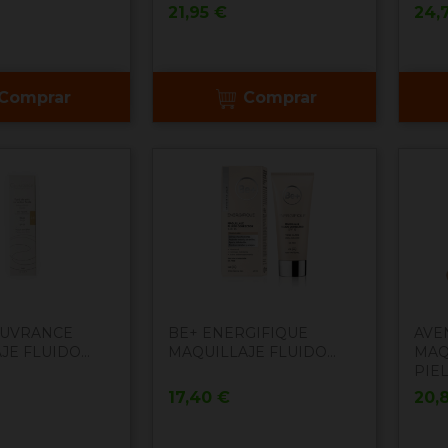
Precio
Pre
21,95 €
24,
Comprar
Comprar
OUVRANCE
BE+ ENERGIFIQUE
AVE
E FLUIDO...
MAQUILLAJE FLUIDO...
MAQ
PIEL.
Precio
Pre
17,40 €
20,