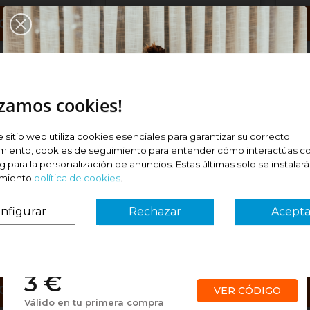
Comprar
Comprar
¡Nuevo!
¡Nuevo!
izamos cookies!
e sitio web utiliza cookies esenciales para garantizar su correcto
miento, cookies de seguimiento para entender cómo interactúas co
 para la personalización de anuncios. Estas últimas solo se instalar
imiento
política de cookies
.
VERAGE ALTA
ISDIN COVERAGE ALTA
ISD
 SPF50+...
COBERTURA SPF50+...
COB
nfigurar
Rechazar
Acepta
¿Es tu primera vez? ¡SORPRESA!
Precio
Pre
25,48 €
25,
3 €
Comprar
Comprar
VER CÓDIGO
Válido en tu primera compra