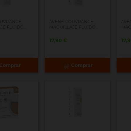
OUVRANCE
AVENE COUVRANCE
AVE
E FLUIDO...
MAQUILLAJE FLUIDO...
MAQU
Precio
Pre
17,90 €
17,
Comprar
Comprar