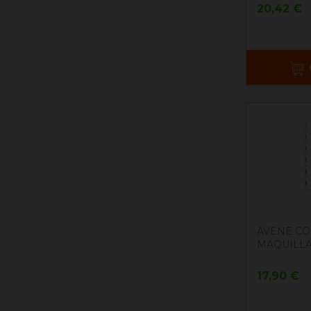
Precio
20,42 €
AVENE C
MAQUILLAJ
Precio
17,90 €