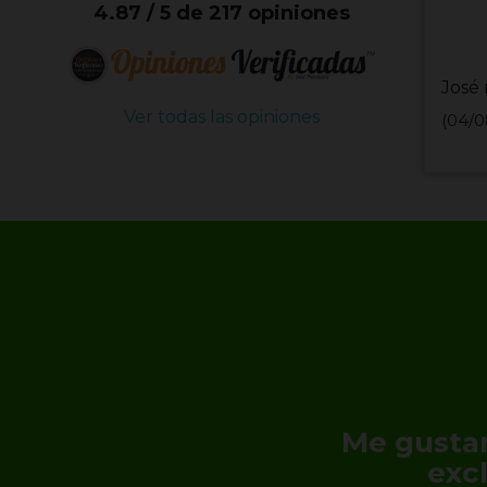
4.87 / 5 de 217 opiniones
José 
Ver todas las opiniones
(04/0
Me gustar
exc