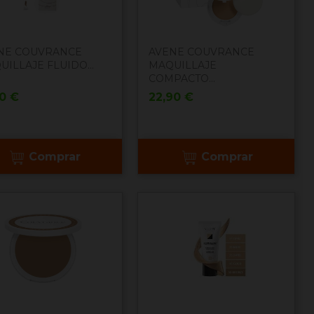
NE COUVRANCE
AVENE COUVRANCE
ILLAJE FLUIDO...
MAQUILLAJE
COMPACTO...
cio
Precio
90 €
22,90 €
Comprar
Comprar