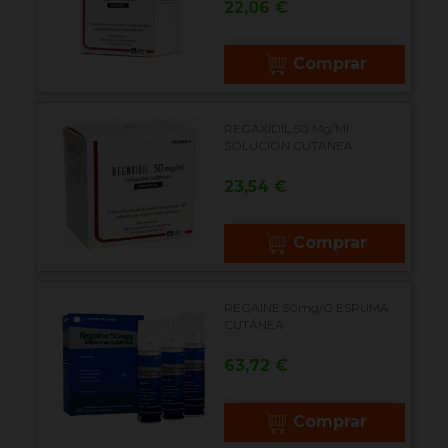
Precio
22,06 €
Comprar
REGAXIDIL 50 Mg/ml
SOLUCION CUTANEA
Precio
23,54 €
Comprar
REGAINE 50mg/g ESPUMA
CUTÁNEA
Precio
63,72 €
Comprar