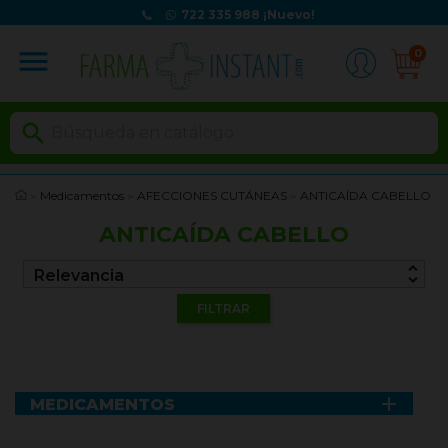
722 335 988
¡Nuevo!
menu
0

Medicamentos
AFECCIONES CUTÁNEAS
ANTICAÍDA CABELLO
ANTICAÍDA CABELLO
unfold_more
Relevancia
FILTRAR

MEDICAMENTOS