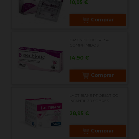
Precio
10,95 €
Comprar
CASENBIOTIC FRESA
COMPRIMIDOS
Precio
14,90 €
Comprar
LACTIBIANE PROBIOTICO
INFANTIL 30 SOBRES
Precio
28,95 €
Comprar