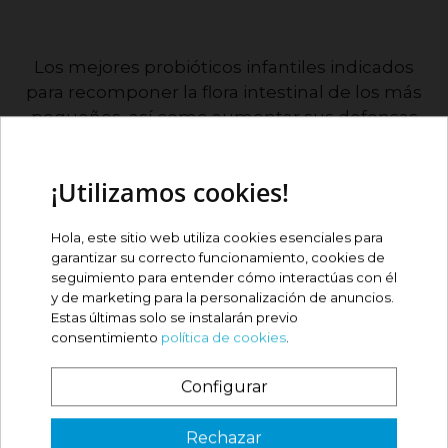
Los mejores probióticos infantiles indicados
para recomponer la flora intestinal de los más
pequeños, así como aumentar sus defensas
para conseguir una pronta y rápida
recuperación en casos de estreñimiento, mala
¡Utilizamos cookies!
digestión, diarrea...
QUE OPINAN NUESTROS
Hola, este sitio web utiliza cookies esenciales para
CLIENTES
garantizar su correcto funcionamiento, cookies de
seguimiento para entender cómo interactúas con él
y de marketing para la personalización de anuncios.
Estas últimas solo se instalarán previo
consentimiento
política de cookies
.
4.87 / 5 de 217 opiniones
Configurar
¿Es tu primera vez? ¡SORPRESA!
Rechazar