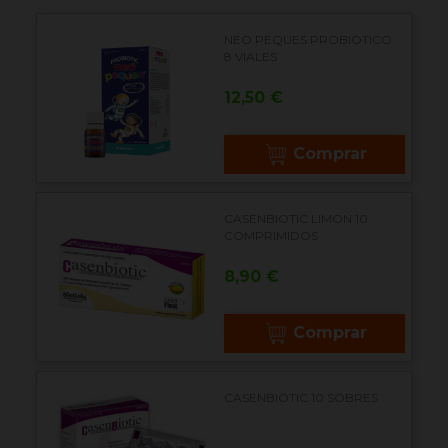
NEO PEQUES PROBIOTICO
8 VIALES
Precio
12,50 €
Comprar
CASENBIOTIC LIMON 10
COMPRIMIDOS
Precio
8,90 €
Comprar
CASENBIOTIC 10 SOBRES