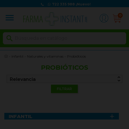
722 335 988
¡Nuevo!
menu
0

Infantil
Naturales y vitaminas
Probióticos
PROBIÓTICOS
unfold_more
Relevancia
FILTRAR

INFANTIL