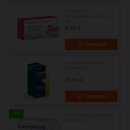
MEGALEVURE
REEQUILIBRA LA FLORA
10...
Precio
9,40 €
Comprar
KALEIDON PROBIOTICO
GOTAS 5 ML
Precio
13,80 €
Comprar
-19%
LACTOFLORA PROTECTOR
INTESTINAL...