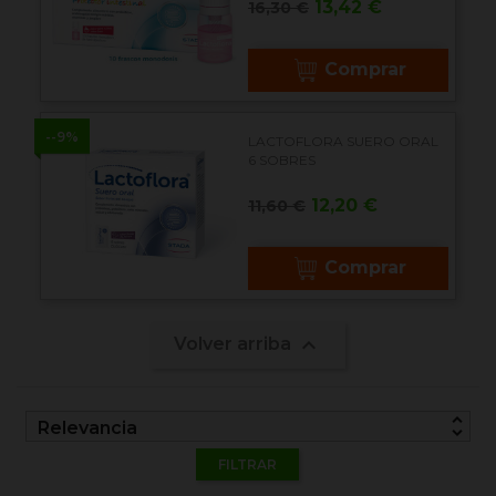
Precio
Precio
13,42 €
16,30 €
base
Comprar
--9%
LACTOFLORA SUERO ORAL
6 SOBRES
Precio
Precio
12,20 €
11,60 €
base
Comprar

Volver arriba
unfold_more
Relevancia
FILTRAR