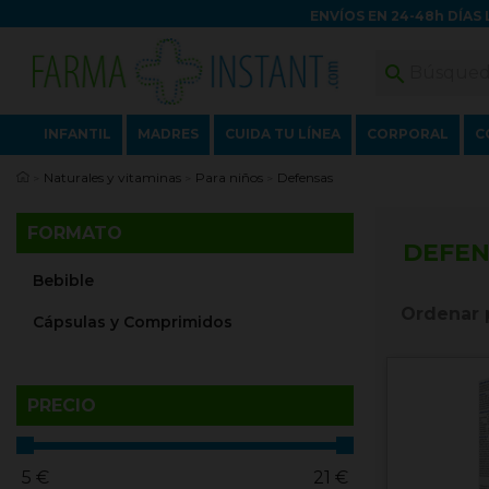
ENVÍOS EN 24-48h DÍAS 

INFANTIL
MADRES
CUIDA TU LÍNEA
CORPORAL
C
Naturales y vitaminas
Para niños
Defensas
FORMATO
DEFEN
Bebible
Ordenar 
Cápsulas y Comprimidos
PRECIO
5
€
21
€