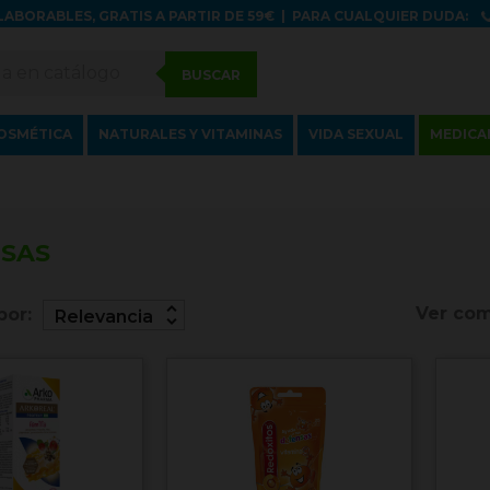
LABORABLES, GRATIS A PARTIR DE 59€
|
PARA CUALQUIER DUDA:
BUSCAR
OSMÉTICA
NATURALES Y VITAMINAS
VIDA SEXUAL
MEDICA
SAS
unfold_more
Ver com
por:
Relevancia