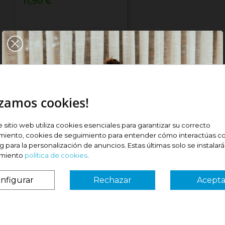
Precio
11,90 €
Comprar
unfold_more
izamos cookies!
Ver com
por:
Relevancia
res suplementos naturales para mantener más fuert
e sitio web utiliza cookies esenciales para garantizar su correcto
de la casa. Gracias a ellos evitarás que enfermen c
miento, cookies de seguimiento para entender cómo interactúas co
 para la personalización de anuncios. Estas últimas solo se instalar
imiento
política de cookies
.
nfigurar
Rechazar
Acepta
¿Es tu primera vez? ¡SORPRESA!
 ok
####