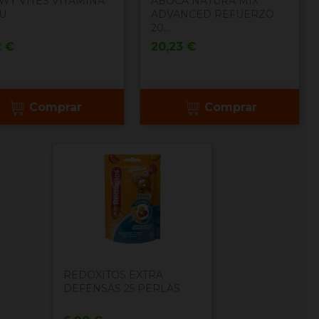
WY VITES VITAMINA
ABOCA NATURA MIX
0U
ADVANCED REFUERZO
20...
cio
Precio
2 €
20,23 €
Comprar
Comprar
REDOXITOS EXTRA
DEFENSAS 25 PERLAS