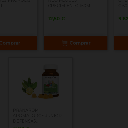
ES PROPOLIS
NEO PEQUES
CHE
ML
CRECIMIENTO 150ML
C 6
Precio
Pre
12,50 €
9,8
Comprar
Comprar
PRANAROM
AROMAFORCE JUNIOR
DEFENSAS...