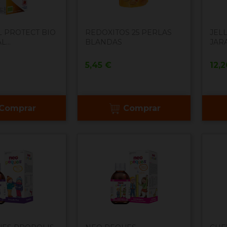
 PROTECT BIO
REDOXITOS 25 PERLAS
JEL
...
BLANDAS
JARA
Precio
Pre
5,45 €
12,
Comprar
Comprar