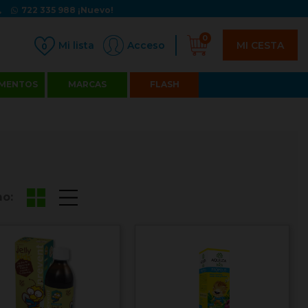
722 335 988
¡Nuevo!
0
MI CESTA
Acceso
0
MENTOS
MARCAS
FLASH
o: