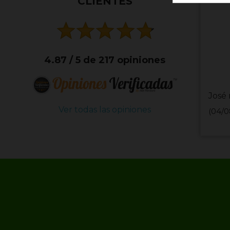
CLIENTES
4.87 / 5 de 217 opiniones
José 
Ver todas las opiniones
(04/0