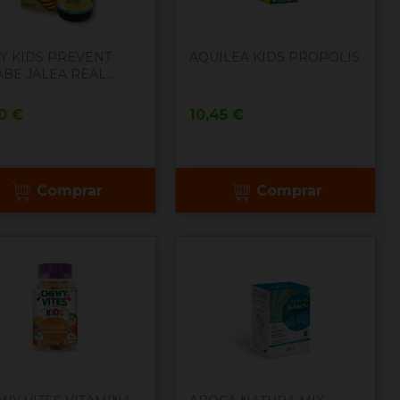
LY KIDS PREVENT
AQUILEA KIDS PROPOLIS
BE JALEA REAL...
cio
Precio
20 €
10,45 €
Comprar
Comprar