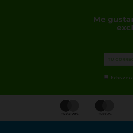
Me gustar
exc
He leído y a