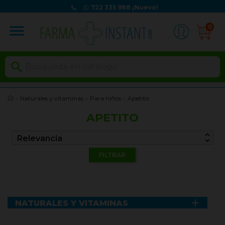
722 335 988
¡Nuevo!
menu
0

Naturales y vitaminas
Para niños
Apetito
APETITO
unfold_more
Relevancia
FILTRAR

NATURALES Y VITAMINAS