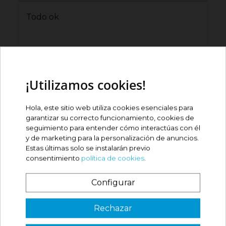
Todo ok
#
¡Utilizamos cookies!
Hola, este sitio web utiliza cookies esenciales para
José maria I
Jo
garantizar su correcto funcionamiento, cookies de
seguimiento para entender cómo interactúas con él
(04/08/2026)
(2
y de marketing para la personalización de anuncios.
Estas últimas solo se instalarán previo
consentimiento
política de cookies
.
Configurar
¿Es tu primera vez? ¡SORPRESA!
Rechazar