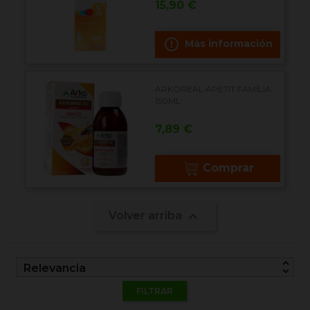
Precio
15,90 €
error_outline
Más información
ARKOREAL APETIT FAMÍLIA
150ML
Precio
7,89 €
Comprar

Volver arriba
unfold_more
Relevancia
FILTRAR