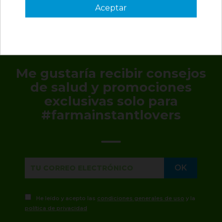
Aceptar
3 €
VER CÓDIGO
Válido en tu primera compra
*solo en pedidos de parafarmacia superiores a 49€
Me gustaría recibir consejos
de salud y promociones
exclusivas solo para
#farmainstantlovers
He leído y acepto las
condiciones generales de uso
y la
política de privacidad