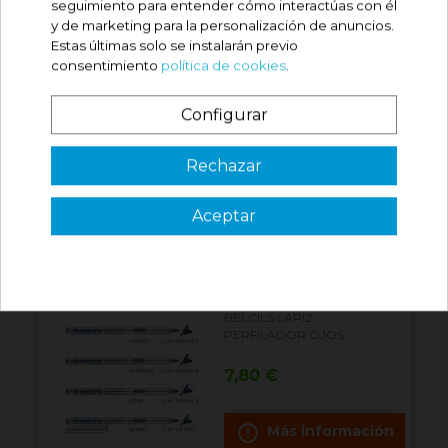
seguimiento para entender cómo interactúas con él
Precio
7,90 €
y de marketing para la personalización de anuncios.
Estas últimas solo se instalarán previo
consentimiento
política de cookies
.
Comprar
Configurar
BELCILS LAPIZ
PERFILADOR OJOS...
¿Es tu primera vez? ¡SORPRESA!
Rechazar
Precio
7,90 €
Aceptar
3 €
Comprar
VER CÓDIGO
Válido en tu primera compra
*solo en pedidos de parafarmacia superiores a 49€
BELCILS LAPIZ
PERFILADOR OJOS...
Precio
7,80 €
error_outline
Más información