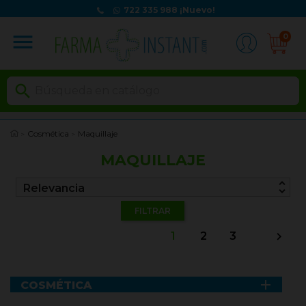
722 335 988
¡Nuevo!
menu
0

Cosmética
Maquillaje
MAQUILLAJE
unfold_more
Relevancia
FILTRAR
1
2
3


COSMÉTICA