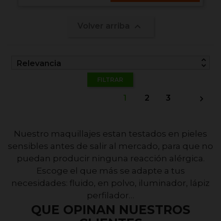

Volver arriba
unfold_more
Relevancia
FILTRAR
1
2
3

Nuestro maquillajes estan testados en pieles
sensibles antes de salir al mercado, para que no
puedan producir ninguna reacción alérgica.
Escoge el que más se adapte a tus
necesidades: fluido, en polvo, iluminador, lápiz
perfilador…
QUE OPINAN NUESTROS