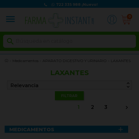
722 335 988
¡Nuevo!
menu
0

Medicamentos
APARATO DIGESTIVO Y URINARIO
LAXANTES
LAXANTES
unfold_more
Relevancia
FILTRAR
1
2
3


MEDICAMENTOS