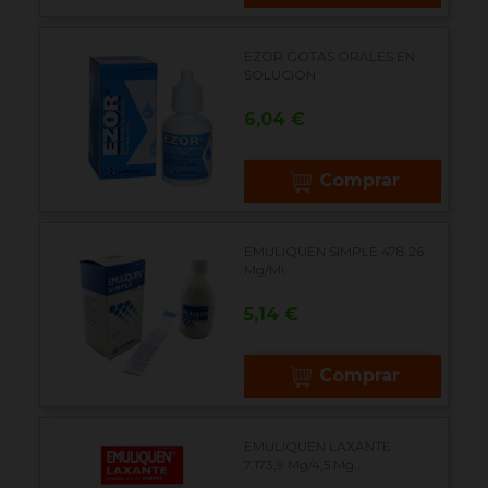
EZOR GOTAS ORALES EN
SOLUCION
Precio
6,04 €
Comprar
EMULIQUEN SIMPLE 478,26
Mg/ml...
Precio
5,14 €
Comprar
EMULIQUEN LAXANTE
7.173,9 Mg/4,5 Mg...