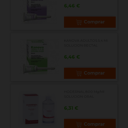
Precio
6,46 €
Comprar
KANOVA ADULTOS 5,4 Ml
SOLUCION RECTAL
Precio
6,46 €
Comprar
HODERNAL 800 Mg/ml
SOLUCION ORAL
Precio
6,31 €
Comprar