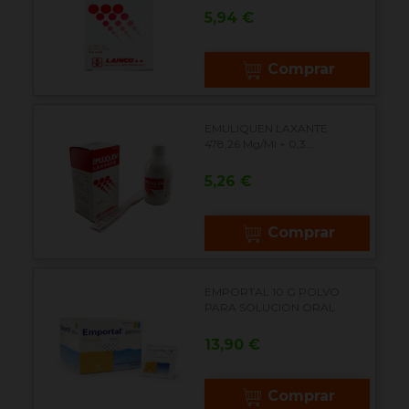
Precio
5,94 €
Comprar
EMULIQUEN LAXANTE
478,26 Mg/ml + 0,3...
Precio
5,26 €
Comprar
EMPORTAL 10 G POLVO
PARA SOLUCION ORAL
Precio
13,90 €
Comprar