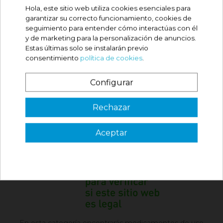
Hola, este sitio web utiliza cookies esenciales para
garantizar su correcto funcionamiento, cookies de

Volver arriba
seguimiento para entender cómo interactúas con él
y de marketing para la personalización de anuncios.
Estas últimas solo se instalarán previo
consentimiento
política de cookies
.
unfold_more
Relevancia
FILTRAR
Configurar
1
2
3

¿Es tu primera vez? ¡SORPRESA!
Rechazar
Aceptar
3 €
VER CÓDIGO
Válido en tu primera compra
*solo en pedidos de parafarmacia superiores a 49€