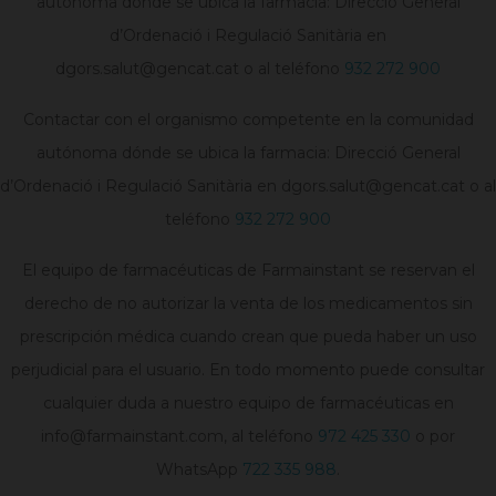
autónoma dónde se ubica la farmacia: Direcció General
d’Ordenació i Regulació Sanitària en
dgors.salut@gencat.cat o al teléfono
932 272 900
Contactar con el organismo competente en la comunidad
autónoma dónde se ubica la farmacia: Direcció General
d’Ordenació i Regulació Sanitària en dgors.salut@gencat.cat o al
teléfono
932 272 900
El equipo de farmacéuticas de Farmainstant se reservan el
derecho de no autorizar la venta de los medicamentos sin
prescripción médica cuando crean que pueda haber un uso
perjudicial para el usuario. En todo momento puede consultar
cualquier duda a nuestro equipo de farmacéuticas en
info@farmainstant.com, al teléfono
972 425 330
o por
WhatsApp
722 335 988
.