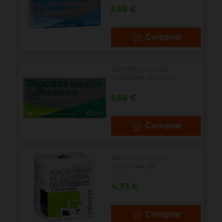
Precio
5,58 €
Comprar
SUPOSITORIOS DE
GLICERINA GLYCILAX...
Precio
5,58 €
Comprar
SUPOSITORIOS DE
GLICERINA DR....
Precio
4,73 €
Comprar