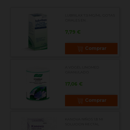
LUBRILAX 7,5 MG/ML GOTAS
ORALES EN...
Precio
7,79 €
Comprar
A.VOGEL LINOMED
GRANULADO
Precio
17,06 €
Comprar
KANOVA NIÑOS 1,8 Ml
SOLUCION RECTAL