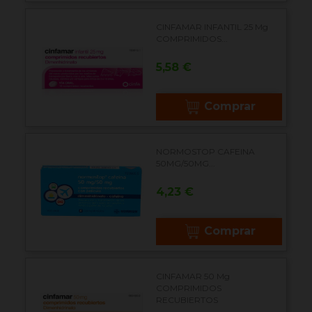
CINFAMAR INFANTIL 25 Mg
COMPRIMIDOS...
Precio
5,58 €
Comprar
NORMOSTOP CAFEINA
50MG/50MG...
Precio
4,23 €
Comprar
CINFAMAR 50 Mg
COMPRIMIDOS
RECUBIERTOS