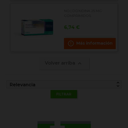
NO | DOXIDINA 25 MG
COMPRIMIDOS
Precio
6,74 €
error_outline
Más información

Volver arriba
unfold_more
Relevancia
FILTRAR