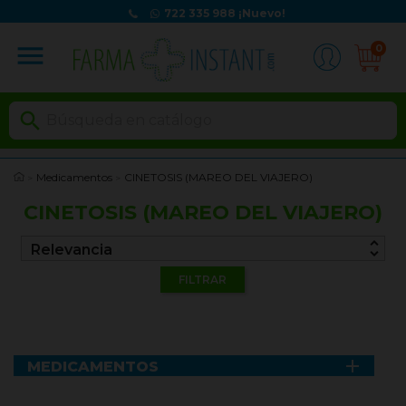
722 335 988
¡Nuevo!
menu
0

Medicamentos
CINETOSIS (MAREO DEL VIAJERO)
CINETOSIS (MAREO DEL VIAJERO)
unfold_more
Relevancia
FILTRAR

MEDICAMENTOS