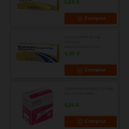
Precio
5,69 €
Comprar
BIODRAMINA 20 Mg
CHICLES
MEDICAMENTOSOS
Precio
6,39 €
Comprar
CINFAMAR INFANTIL 12,5 Mg
SOLUCION ORAL
Precio
5,54 €
Comprar