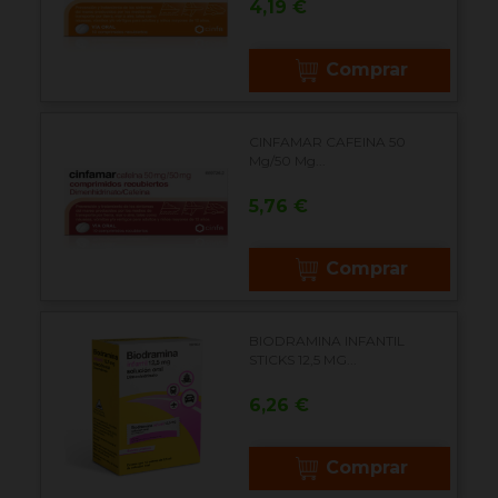
Precio
4,19 €
Comprar
CINFAMAR CAFEINA 50
Mg/50 Mg...
Precio
5,76 €
Comprar
BIODRAMINA INFANTIL
STICKS 12,5 MG...
Precio
6,26 €
Comprar