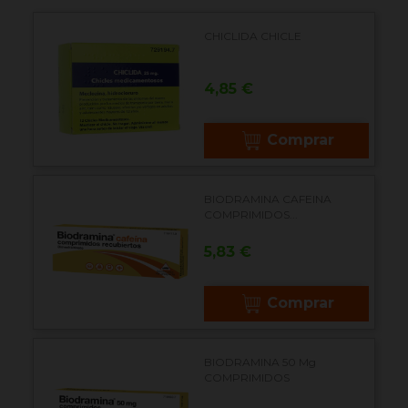
CHICLIDA CHICLE
Precio
4,85 €
Comprar
BIODRAMINA CAFEINA
COMPRIMIDOS...
Precio
5,83 €
Comprar
BIODRAMINA 50 Mg
COMPRIMIDOS