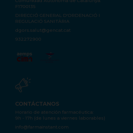
Comunidad Autónoma de Catalunya:
F1700135
DIRECCIÓ GENERAL D'ORDENACIÓ I
REGULACIÓ SANITÀRIA
dgors.salut@gencat.cat
932272900
CONTÁCTANOS
Horario de atención farmacéutica:
9h - 17h (de lunes a viernes laborables)
info@farmainstant.com