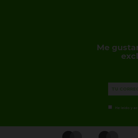
Me gustar
exc
He leído y a