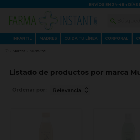
ENVÍOS EN 24-48h DÍAS 

INFANTIL
MADRES
CUIDA TU LÍNEA
CORPORAL
C
Marcas
Mussvital
Listado de productos por marca Mu
unfold_more
Ordenar por:
Relevancia