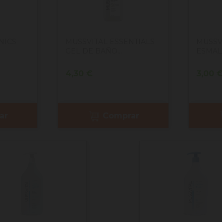
NICS
MUSSVITAL ESSENTIALS
MUSSV
GEL DE BAÑO...
ESMALT
Precio
Preci
4,30 €
3,00 
ar
Comprar