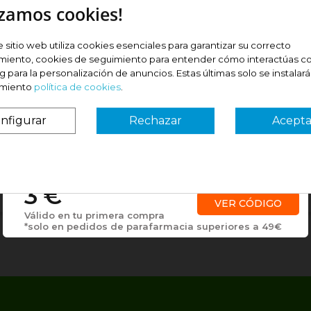
izamos cookies!
 ok
####
e sitio web utiliza cookies esenciales para garantizar su correcto
miento, cookies de seguimiento para entender cómo interactúas co
 para la personalización de anuncios. Estas últimas solo se instalar
imiento
política de cookies
.
nfigurar
Rechazar
Acepta
¿Es tu primera vez? ¡SORPRESA!
maria I
Jonathan J
8/2026)
(28/07/2026)
3 €
VER CÓDIGO
Válido en tu primera compra
*solo en pedidos de parafarmacia superiores a 49€