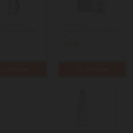
ITAL QUITA
MUSSVITAL
E SIN ACETONA...
ENDURECEDOR UÑAS 14
ML
o
Precio
€
5,50 €
Comprar
Comprar