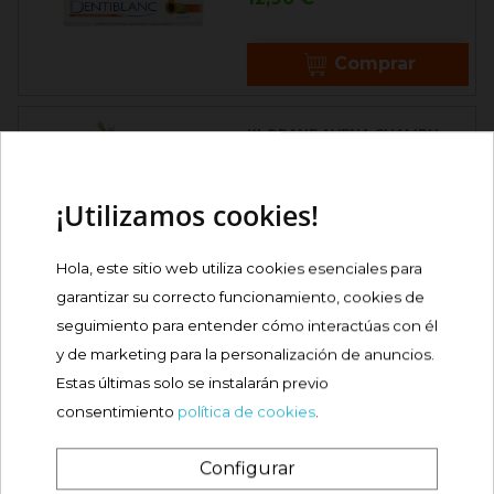
Comprar
KLORANE AVENA CHAMPU
SECO EXTRASUAVE...

Precio
13,20 €
¡Utilizamos cookies!
Comprar
Hola, este sitio web utiliza cookies esenciales para
garantizar su correcto funcionamiento, cookies de
seguimiento para entender cómo interactúas con él
IWHITE INSTANT KIT
BLANQUEAMIENTO...
y de marketing para la personalización de anuncios.
Estas últimas solo se instalarán previo
Precio
39,90 €
consentimiento
política de cookies
.
Comprar
Configurar