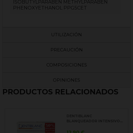
ISOBUTYLPARABEN METHYLPARABEN
PHENOXYETHANOL PPG5CET
UTILIZACIÓN
PRECAUCIÓN
COMPOSICIONES
OPINIONES
PRODUCTOS RELACIONADOS
DENTIBLANC
BLANQUEADOR INTENSIVO...
Precio
12,90 €