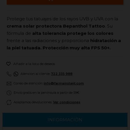
Protege tus tatuajes de los rayos UVB y UVA con la
crema solar protectora Bepanthol Tattoo
. Su
fórmula de
alta tolerancia
protege los colores
frente a las radiaciones y proporciona
hidratación a
la piel tatuada. Protección muy alta FPS 50+.

Añadir a la lista de deseos
Atención al cliente:
722 335 988
Correo de atención:
info@farmainstant.com
Envío gratis en la península a partir de 59€
Aceptamos devoluciones.
Ver condiciones
INFORMACIÓN