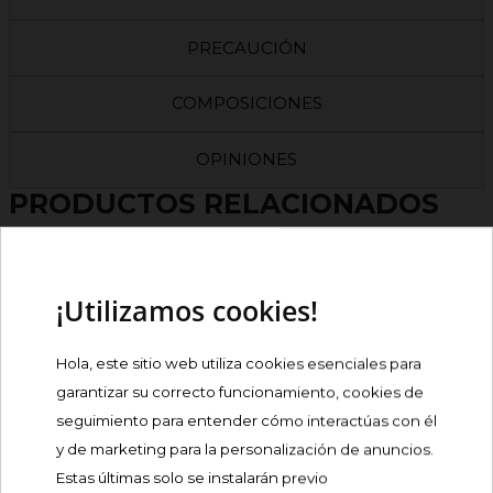
PRECAUCIÓN
COMPOSICIONES
OPINIONES
PRODUCTOS RELACIONADOS
BEPANTHOL POMADA
¡Utilizamos cookies!
PROTECTORA
Precio
8,91 €
Hola, este sitio web utiliza cookies esenciales para
garantizar su correcto funcionamiento, cookies de
Comprar
seguimiento para entender cómo interactúas con él
y de marketing para la personalización de anuncios.
Estas últimas solo se instalarán previo
AVENE CICALFATE+