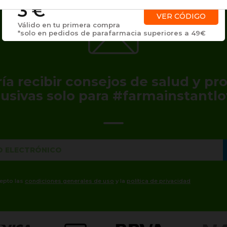
3 €
VER CÓDIGO
Válido en tu primera compra
*solo en pedidos de parafarmacia superiores a 49€
ía recibir consejos de salud y p
lusivas solo para #farmainstantlo
cepto las
condiciones generales de uso
y la
política de privacidad