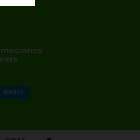
romociones
vers