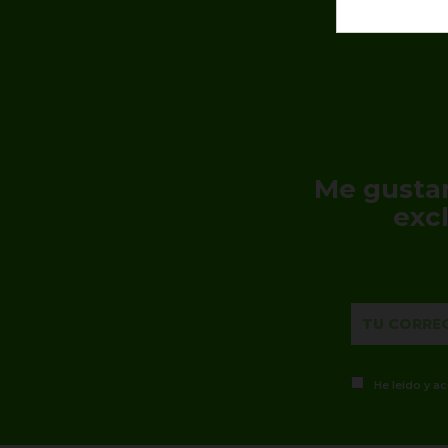
Me gustar
exc
He leído y a