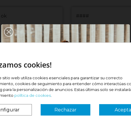
 ok
####
izamos cookies!
maria I
Jonathan J
e sitio web utiliza cookies esenciales para garantizar su correcto
miento, cookies de seguimiento para entender cómo interactúas co
8/2026)
(28/07/2026)
 para la personalización de anuncios. Estas últimas solo se instalar
imiento
política de cookies
.
nfigurar
Rechazar
Acepta
¿Es tu primera vez? ¡SORPRESA!