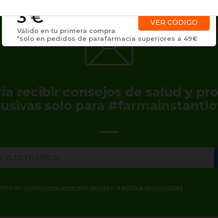
3 €
VER CÓDIGO
Válido en tu primera compra
*solo en pedidos de parafarmacia superiores a 49€
ía recibir consejos de salud y p
lusivas solo para #farmainstantlo
cepto las
condiciones generales de uso
y la
política de privacidad