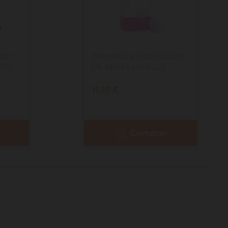
ART
INTIMINA EJERCITADOR
ICO
DE KEGEL LASELLE
Precio
11,10 €
Comprar