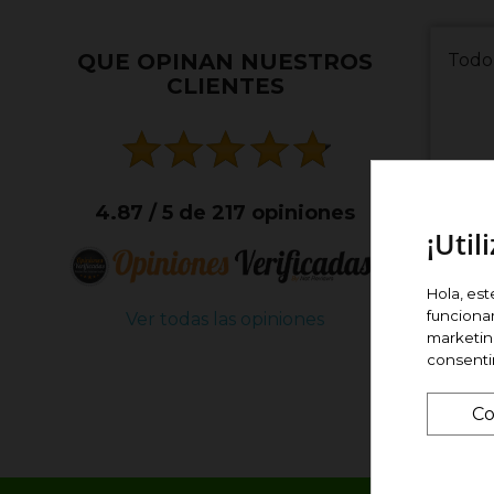
QUE OPINAN NUESTROS
Todo
CLIENTES
4.87 / 5 de 217 opiniones
¡Util
José 
Hola, est
funciona
Ver todas las opiniones
(04/0
marketing
consent
Co