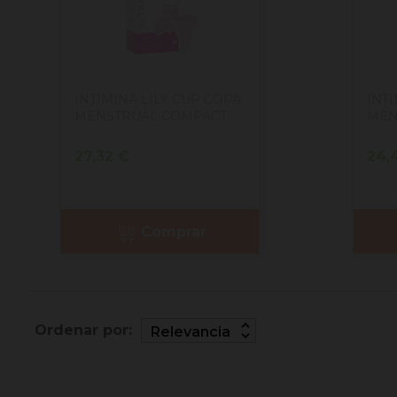
INTIMINA LILY CUP COPA
INT
MENSTRUAL COMPACT
MEN
Precio
Pre
27,32 €
24,
Comprar
unfold_more
Ordenar por:
Relevancia