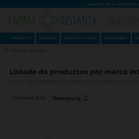
ENVÍOS EN 24-48h DÍAS 

INFANTIL
MADRES
CUIDA TU LÍNEA
CORPORAL
C
Marcas
Intimina
Listado de productos por marca In
Marca especializada en cuidar todos los aspectos de la
unfold_more
Ordenar por:
Relevancia