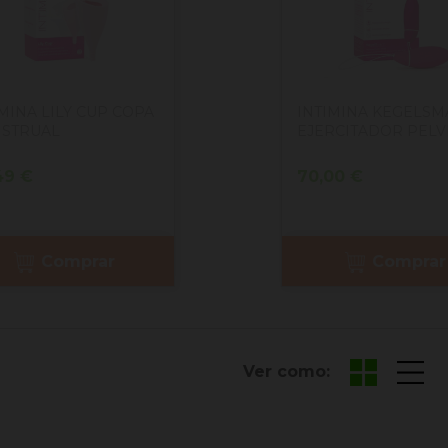
IMINA LILY CUP COPA
INTIMINA KEGELSM
STRUAL
EJERCITADOR PELV
cio
Precio
49 €
70,00 €
Comprar
Comprar
Ver como: