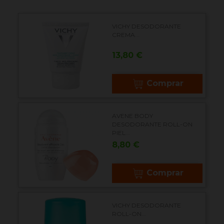
VICHY DESODORANTE
CREMA...
Precio
13,80 €
Comprar
AVENE BODY
DESODORANTE ROLL-ON
PIEL...
Precio
8,80 €
Comprar
VICHY DESODORANTE
ROLL-ON...