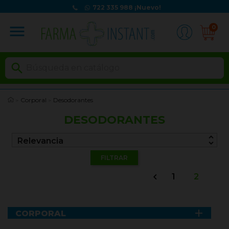
722 335 988
¡Nuevo!
menu
0

Corporal
Desodorantes
DESODORANTES
unfold_more
Relevancia
FILTRAR
1
2


CORPORAL