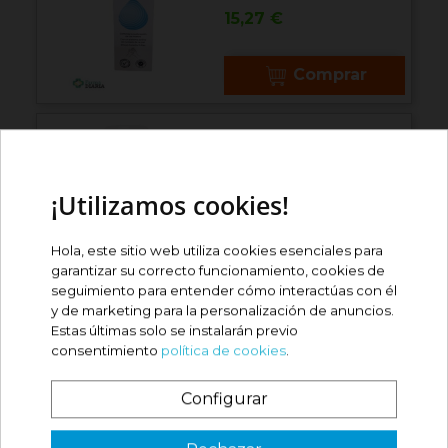
Precio
15,27 €
Comprar
HIDROTELIAL
DESODORANTE NATURAL...
Precio
¡Utilizamos cookies!
9,30 €
Hola, este sitio web utiliza cookies esenciales para
Comprar
garantizar su correcto funcionamiento, cookies de
seguimiento para entender cómo interactúas con él
y de marketing para la personalización de anuncios.
ISDINDEO FRESCH FOR
Estas últimas solo se instalarán previo
MEN 48H...
consentimiento
política de cookies
.
Precio
9,76 €
Configurar
Comprar
¿Es tu primera vez? ¡SORPRESA!