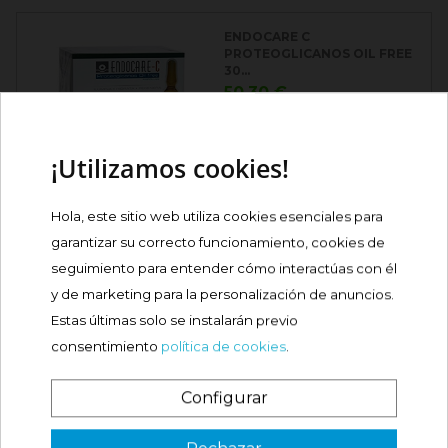
ENDOCARE C
PROTEOGLICANOS OIL FREE
30...
Precio
50,30 €
Comprar
¡Utilizamos cookies!
Hola, este sitio web utiliza cookies esenciales para
ISDINCEUTICS PIGMENT
EXPERT + NIGHT...
garantizar su correcto funcionamiento, cookies de

seguimiento para entender cómo interactúas con él
Precio
38,20 €
y de marketing para la personalización de anuncios.
Estas últimas solo se instalarán previo
Comprar
consentimiento
política de cookies
.
ISDINCEUTICS NIGHT PEEL 2
Configurar
ML AMPOLLAS
¿Es tu primera vez? ¡SORPRESA!