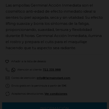
Las ampollas Germinal Acción Inmediata son el
cosmético anti-edad de efecto inmediato ideal si
sientes tu piel apagada, seca y sin vitalidad. Su efecto
lifting suaviza y borra los síntomas de la fatiga,
proporcionando, suavidad, tersura y flexibilidad
durante 8 horas. Germinal Acción Inmediata, ilumina
el rostro y prepara el cutis para el maquillaje
haciendo que tu aspecto sea radiante.

Añadir a la lista de deseos
Atención al cliente:
722 335 988
Correo de atención:
info@farmainstant.com
Envío gratis en la península a partir de 59€
Aceptamos devoluciones.
Ver condiciones
INFORMACIÓN