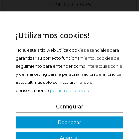
COMPOSICIONES
OPINIONES
PRODUCTOS RELACIONADOS
¡Utilizamos cookies!
Hola, este sitio web utiliza cookies esenciales para
IBEROGAST ELEMENTAL
garantizar su correcto funcionamiento, cookies de
GOTAS ORALES EN...
seguimiento para entender cómo interactúas con él
y de marketing para la personalización de anuncios.
Precio
11,31 €
Estas últimas solo se instalarán previo
consentimiento
política de cookies
.
Comprar
Configurar
ALKA-SELTZER 2,1 G
¿Es tu primera vez? ¡SORPRESA!
COMPRIMIDOS...
Rechazar

Precio
11,20 €
Aceptar