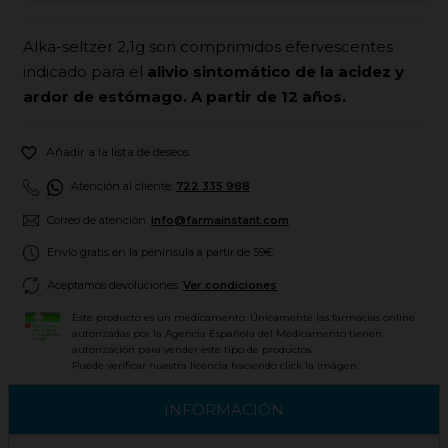
Alka-seltzer 2,1g son comprimidos efervescentes
indicado para el
alivio sintomático de la acidez y
ardor de estómago. A partir de 12 años.

Añadir a la lista de deseos
Atención al cliente:
722 335 988
Correo de atención:
info@farmainstant.com
Envío gratis en la península a partir de 59€
Aceptamos devoluciones.
Ver condiciones
Este producto es un medicamento. Únicamente las farmacias online
autorizadas por la Agencia Española del Medicamento tienen
autorización para vender este tipo de productos.
Puede verificar nuestra licencia haciendo click la imágen.
INFORMACIÓN