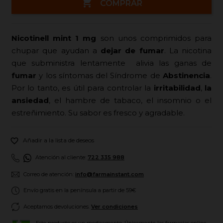

COMPRAR
Nicotinell mint 1 mg
son unos comprimidos para
chupar que ayudan a
dejar de fumar
. La nicotina
que subministra lentamente alivia las ganas de
fumar
y los síntomas del Síndrome de
Abstinencia
.
Por lo tanto, es útil para controlar la
irritabilidad
,
la
ansiedad
, el hambre de tabaco, el insomnio o el
estreñimiento. Su sabor es fresco y agradable.

Añadir a la lista de deseos
Atención al cliente:
722 335 988
Correo de atención:
info@farmainstant.com
Envío gratis en la península a partir de 59€
Aceptamos devoluciones.
Ver condiciones
Este producto es un medicamento. Únicamente las farmacias online