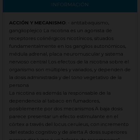
INFORMACIÓN
ACCIÓN Y MECANISMO
: - antitabaquismo,
ganglioplejico La nicotina es un agonista de
receptores colinérgicos nicotínicos, situados
fundamentalmente en los ganglios autonómicos,
médula adrenal, placa neuromuscular y sistema
nervioso central Los efectos de la nicotina sobre el
organismo son múltiples y variados, y dependen de
la dosis administrada y del tono vegetativo de la
persona
La nicotina es además la responsable de la
dependencia al tabaco en fumadores,
posiblemente por dos mecanismos A baja dosis
parece presentar un efecto estimulante en el
córtex a través del locus ceruleus, con incremento
del estado cognitivo y de alerta A dosis superiores
parece dar lugar a un "efecto de recompensa"