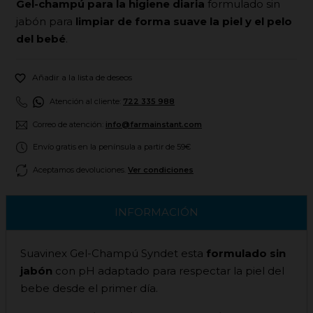
Gel-champú para la higiene diaria
formulado sin
jabón para
limpiar de forma suave la piel y el pelo
del bebé
.

Añadir a la lista de deseos
Atención al cliente:
722 335 988
Correo de atención:
info@farmainstant.com
Envío gratis en la península a partir de 59€
Aceptamos devoluciones.
Ver condiciones
INFORMACIÓN
Suavinex Gel-Champú Syndet esta
formulado sin
jabón
con pH adaptado para respectar la piel del
bebe desde el primer día.