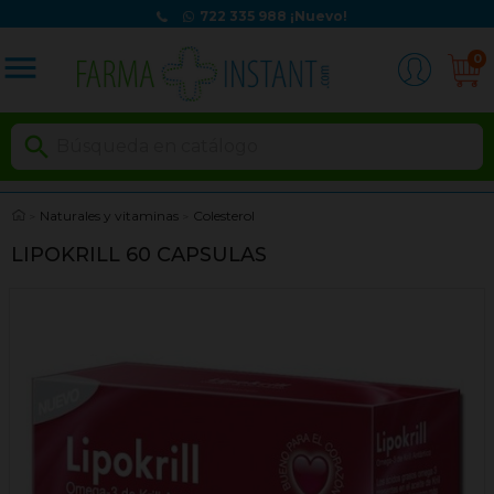
722 335 988
¡Nuevo!
menu
0

Naturales y vitaminas
Colesterol
LIPOKRILL 60 CAPSULAS