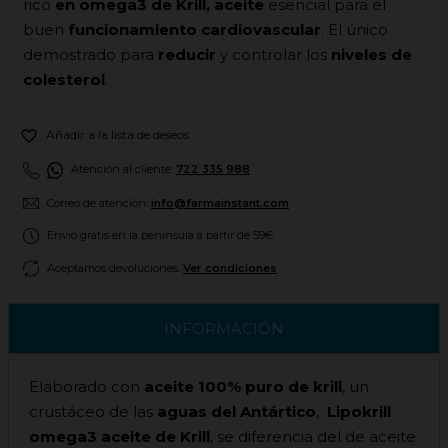
rico
en omega3 de Krill, aceite
esencial para el
buen
funcionamiento cardiovascular
. El único
demostrado para
reducir
y controlar los
niveles de
colesterol
.

Añadir a la lista de deseos
Atención al cliente:
722 335 988
Correo de atención:
info@farmainstant.com
Envío gratis en la península a partir de 59€
Aceptamos devoluciones.
Ver condiciones
INFORMACIÓN
Elaborado con
aceite 100% puro de krill
, un
crustáceo de las
aguas del Antártico
,
Lipokrill
omega3 aceite de Krill
, se diferencia del de aceite