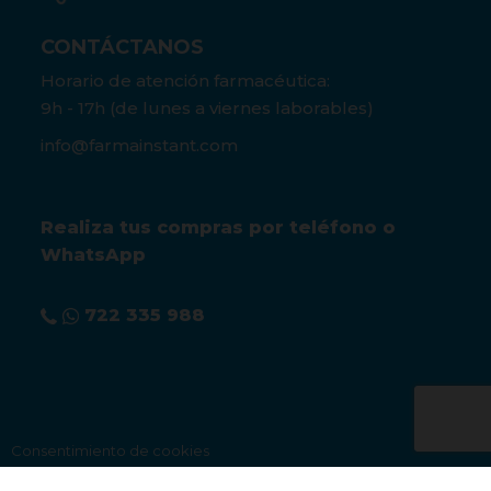
CONTÁCTANOS
Horario de atención farmacéutica:
9h - 17h (de lunes a viernes laborables)
info@farmainstant.com
Realiza tus compras por teléfono o
WhatsApp
722 335 988
Consentimiento de cookies