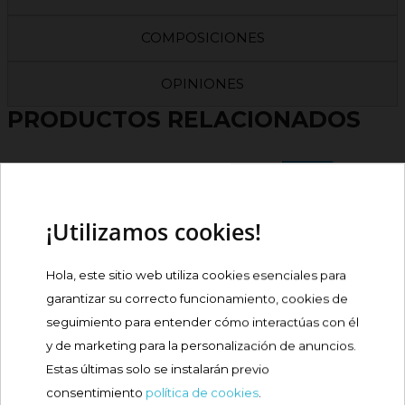
COMPOSICIONES
OPINIONES
PRODUCTOS RELACIONADOS
¡Nuevo!
LANIERCOL 30 CÁPSULAS
¡Utilizamos cookies!
Precio
31,90 €
Hola, este sitio web utiliza cookies esenciales para
Comprar
garantizar su correcto funcionamiento, cookies de
seguimiento para entender cómo interactúas con él
y de marketing para la personalización de anuncios.
MOLLER'S ACEITE HIGADO
Oferta
Estas últimas solo se instalarán previo
BACALAO LIMON...
consentimiento
política de cookies
.
Precio