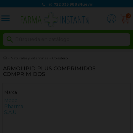
722 335 988
¡Nuevo!
menu
0

Naturales y vitaminas
Colesterol
ARMOLIPID PLUS COMPRIMIDOS
COMPRIMIDOS
Marca
Meda
Pharma
S.A.U