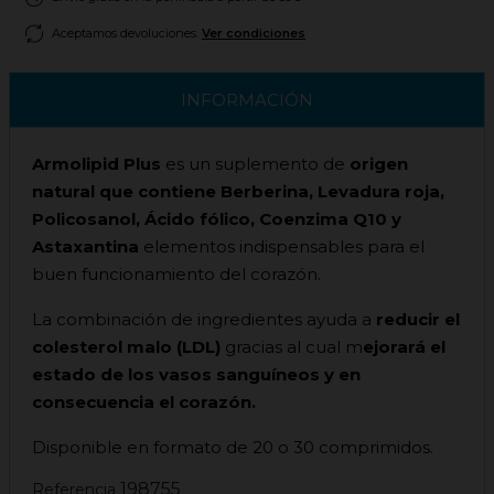
Aceptamos devoluciones.
Ver condiciones
INFORMACIÓN
Armolipid Plus
es un suplemento de
origen
natural que contiene Berberina, Levadura roja,
Policosanol, Ácido fólico, Coenzima Q10 y
Astaxantina
elementos indispensables para el
buen funcionamiento del corazón.
La combinación de ingredientes ayuda a
reducir el
colesterol malo (LDL)
gracias al cual m
ejorará el
estado de los vasos sanguíneos y en
consecuencia el corazón.
Disponible en formato de 20 o 30 comprimidos.
198755
Referencia