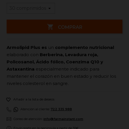

COMPRAR
Armolipid Plus es
un
complemento nutricional
elaborado con
Berberina, Levadura roja,
Policosanol, Ácido fólico, Coenzima Q10 y
Astaxantina
especialmente indicado para
mantener el corazón en buen estado y reducir los
niveles colesterol en sangre.

Añadir a la lista de deseos
Atención al cliente:
722 335 988
Correo de atención:
info@farmainstant.com
Envío gratis en la península a partir de 59€