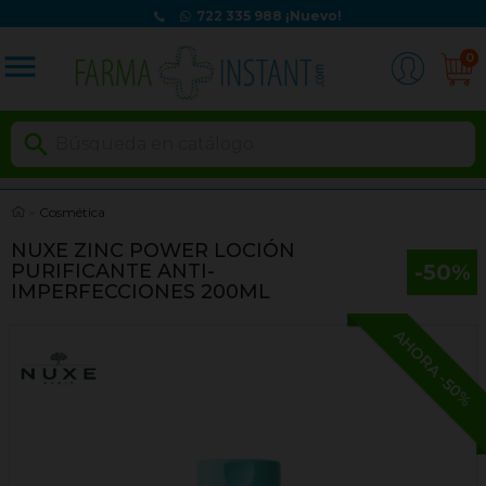
722 335 988
¡Nuevo!
menu
0

Cosmética
NUXE ZINC POWER LOCIÓN
-50%
PURIFICANTE ANTI-
IMPERFECCIONES 200ML
AHORA -50%