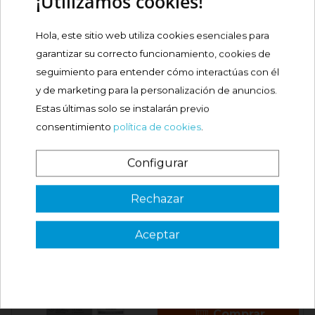
¡Utilizamos cookies!
OPINIONES
Hola, este sitio web utiliza cookies esenciales para
PRODUCTOS RELACIONADOS
garantizar su correcto funcionamiento, cookies de
seguimiento para entender cómo interactúas con él
y de marketing para la personalización de anuncios.
¡Nuevo!
BELLA AURORA
Estas últimas solo se instalarán previo
DESPIGMENTACIÓN 10
consentimiento
política de cookies
.
SÉRUM...
Precio
26,55 €
Configurar
¿Es tu primera vez? ¡SORPRESA!
Comprar
Rechazar
¡Nuevo!
BELLA AURORA
Aceptar
3 €
DESPIGMENTACIÓN 10
VER CÓDIGO
SÉRUM...

Válido en tu primera compra
Precio
21,23 €
*solo en pedidos de parafarmacia superiores a 49€
Comprar