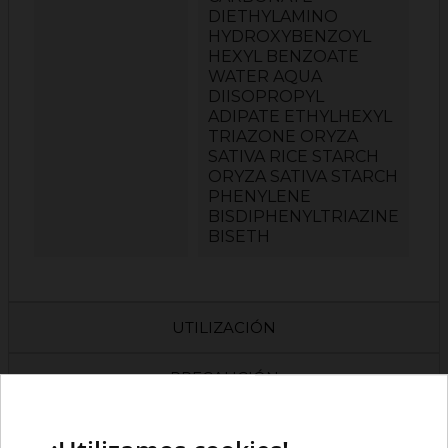
DIETHYLAMINO
HYDROXYBENZOYL
HEXYL BENZOATE
WATER AQUA
DIISOPROPYL
ADIPATE ETHYLHEXYL
TRIAZONE ORYZA
SATIVA RICE STARCH
ORYZA SATIVA STARCH
PHENYLENE
BISDIPHENYLTRIAZINE
BISETH
UTILIZACIÓN
PRECAUCIÓN
COMPOSICIONES