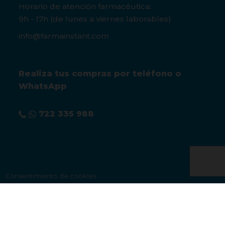
Horario de atención farmacéutica:
9h - 17h (de lunes a viernes laborables)
info@farmainstant.com
Realiza tus compras por teléfono o
WhatsApp
722 335 988
Consentimiento de cookies