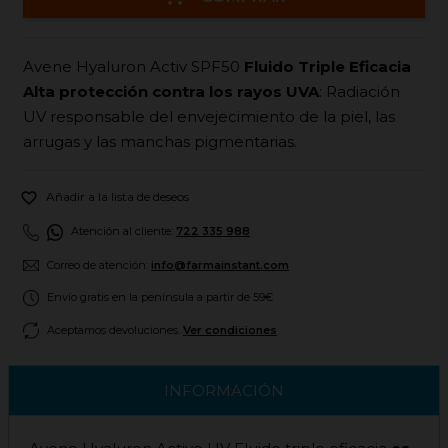
Avene Hyaluron Activ SPF50
Fluido Triple Eficacia
Alta protección contra los rayos UVA
: Radiación
UV responsable del envejecimiento de la piel, las
arrugas y las manchas pigmentarias.

Añadir a la lista de deseos
Atención al cliente:
722 335 988
Correo de atención:
info@farmainstant.com
Envío gratis en la península a partir de 59€
Aceptamos devoluciones.
Ver condiciones
INFORMACIÓN