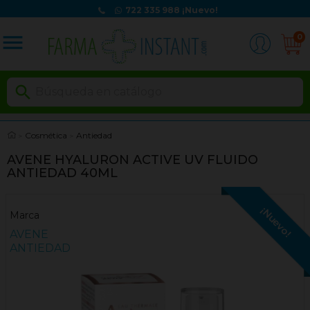
722 335 988
¡Nuevo!
menu
0

Cosmética
Antiedad
AVENE HYALURON ACTIVE UV FLUIDO
ANTIEDAD 40ML
¡Nuevo!
Marca
AVENE
ANTIEDAD