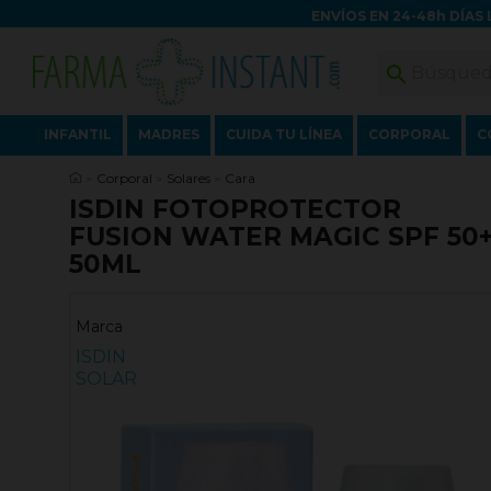
ENVÍOS EN 24-48h DÍAS 

INFANTIL
MADRES
CUIDA TU LÍNEA
CORPORAL
C
Corporal
Solares
Cara
ISDIN FOTOPROTECTOR
FUSION WATER MAGIC SPF 50
50ML
Marca
ISDIN
SOLAR