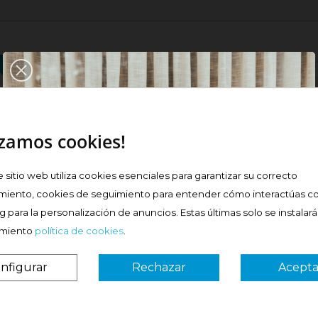
¡Nuevo!
¡Nuevo!
izamos cookies!
e sitio web utiliza cookies esenciales para garantizar su correcto
GE ALTA
ISDIN COVERAGE ALTA
ISDIN C
miento, cookies de seguimiento para entender cómo interactúas co
F50+...
COBERTURA SPF50+...
COBERTUR
 para la personalización de anuncios. Estas últimas solo se instalar
Precio
Precio
25,48 €
25,48 €
imiento
política de cookies
.
nfigurar
Rechazar
Acepta
¿Es tu primera vez? ¡SORPRESA!
prar
Comprar