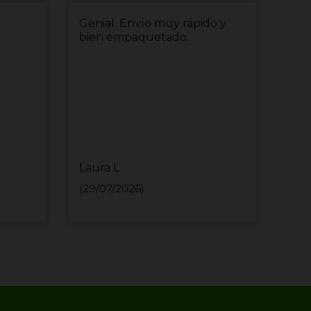
Me encanta esta página, su
or
servicio, atención al cliente y
ron y
la rapidez de las entregas
oducto
sticas
Farma I
(20/07/2026)