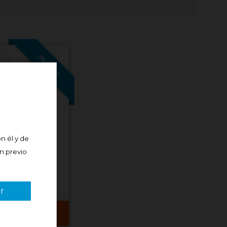
¡Nuevo!
OVERAGE ALTA
n él y de
A SPF50+...
án previo
r
Comprar