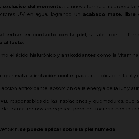
s exclusivo del momento
, su nueva fórmula incorpora la 
otectores UV en agua, logrando un
acabado mate, libre d
al entrar en contacto con la piel
, se absorbe de for
 al tacto
.
omo el ácido hialurónico y
antioxidantes
como la Vitamina
ye
que
evita la irritación ocular
, para una aplicación fácil 
acción antioxidante, absorción de la energía de la luz y a
UVB
, responsables de las insolaciones y quemaduras, que ac
, de forma menos energética pero de manera continuada
Wet Skin,
se puede aplicar sobre la piel húmeda
.