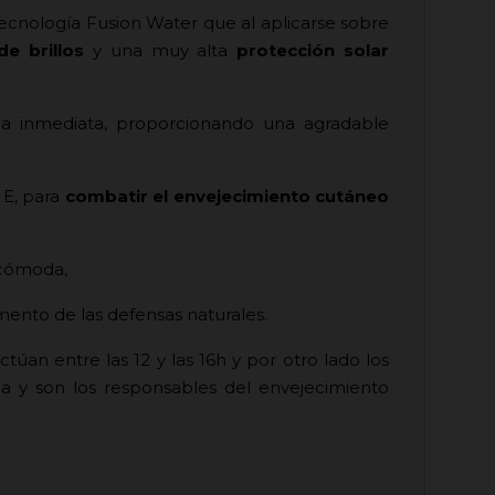
tecnología Fusion Water que al aplicarse sobre
e brillos
y una muy alta
protección solar
ma inmediata, proporcionando una agradable
 E, para
combatir el envejecimiento cutáneo
y cómoda,
umento de las defensas naturales.
túan entre las 12 y las 16h y por otro lado los
 y son los responsables del envejecimiento