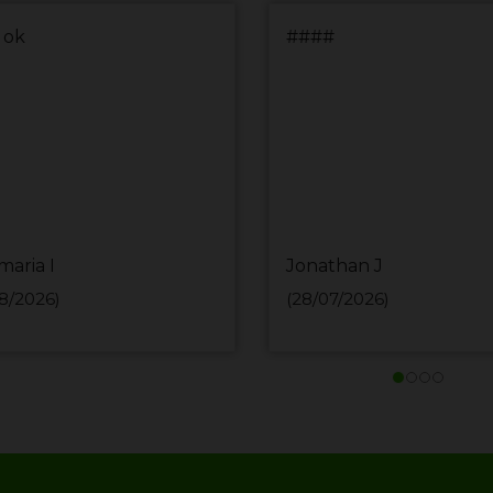
 rapido
Perfecto, no tenían el
producto que pedí y p
WhatsApp me contacta
me ofrecieron otro pr
con las mismas caracterí
ELA U
Natalia T
7/2026)
(26/07/2026)