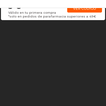
3 €
VER CÓDIGO
Válido en tu primera compra
*solo en pedidos de parafarmacia superiores a 49€