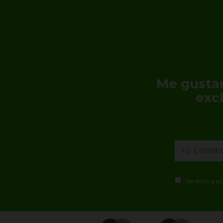
Me gustar
exc
He leído y a