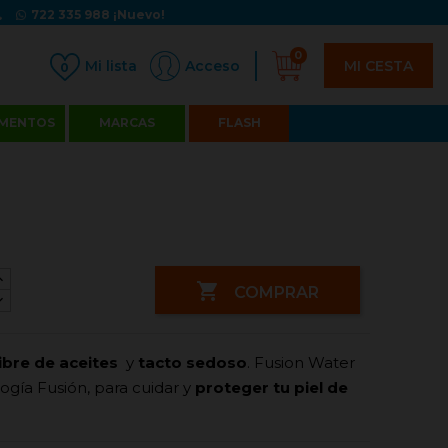
722 335 988
¡Nuevo!
0
MI CESTA
Acceso
0
MENTOS
MARCAS
FLASH

COMPRAR
libre de aceites
y
tacto sedoso
. Fusion Water
logía Fusión, para cuidar y
proteger tu piel de