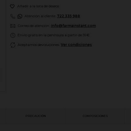

Añadir a la lista de deseos
Atención al cliente:
722 335 988
Correo de atención:
info@farmainstant.com
Envío gratis en la península a partir de 59€
Aceptamos devoluciones.
Ver condiciones
PRECAUCIÓN
COMPOSICIONES