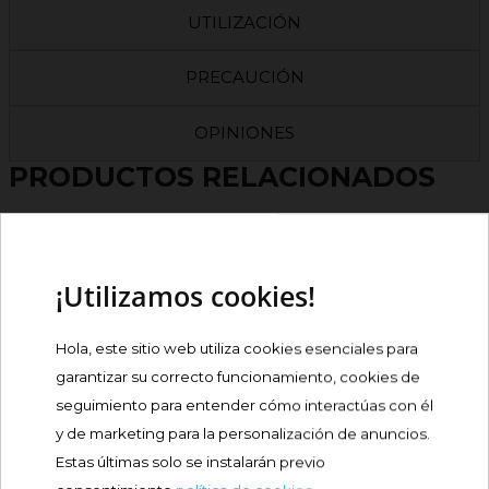
UTILIZACIÓN
PRECAUCIÓN
OPINIONES
PRODUCTOS RELACIONADOS
¡Nuevo!
ISDIN COVERAGE ALTA
COBERTURA SPF50+...
¡Utilizamos cookies!
Precio
25,48 €
Hola, este sitio web utiliza cookies esenciales para
garantizar su correcto funcionamiento, cookies de
Comprar
seguimiento para entender cómo interactúas con él
y de marketing para la personalización de anuncios.
¡Nuevo!
ISDIN COVERAGE ALTA
Estas últimas solo se instalarán previo
COBERTURA SPF50+...