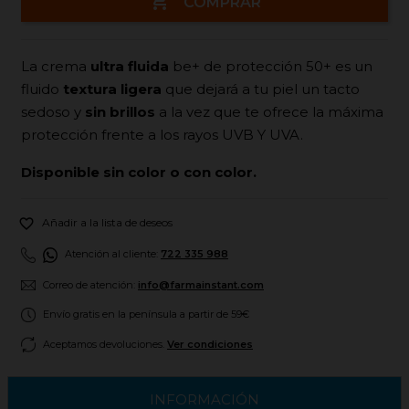

COMPRAR
La crema
ultra fluida
be+ de protección 50+ es un
fluido
textura ligera
que dejará a tu piel un tacto
sedoso y
sin brillos
a la vez que te ofrece la máxima
protección frente a los rayos UVB Y UVA.
Disponible sin color o con color.

Añadir a la lista de deseos
Atención al cliente:
722 335 988
Correo de atención:
info@farmainstant.com
Envío gratis en la península a partir de 59€
Aceptamos devoluciones.
Ver condiciones
INFORMACIÓN