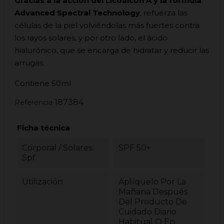
Gracias a la acción del Licoalcón A y la fórmula
Advanced Spectral Technology
, refuerza las
células de la piel volviéndolas más fuertes contra
los rayos solares, y por otro lado, el ácido
hialurónico, que se encarga de hidratar y reducir las
arrugas.
Contiene 50ml
187384
Referencia
Ficha técnica
Corporal / Solares:
SPF 50+
Spf
Utilización
Aplíquelo Por La
Mañana Después
Del Producto De
Cuidado Diario
Habitual O En