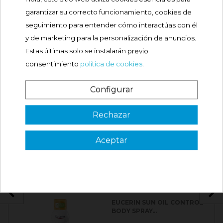
PRECAUCIÓN
garantizar su correcto funcionamiento, cookies de
seguimiento para entender cómo interactúas con él
COMPOSICIONES
y de marketing para la personalización de anuncios.
Estas últimas solo se instalarán previo
OPINIONES
consentimiento
política de cookies
.
PRODUCTOS RELACIONADOS
Configurar
¿Es tu primera vez? ¡SORPRESA!
EUCERIN SUN SENSITIVE
Rechazar
PROTECT CREAM...
Aceptar
Precio
17,30 €
3 €
VER CÓDIGO
Válido en tu primera compra
*solo en pedidos de parafarmacia superiores a 49€
Comprar

EUCERIN SUN OIL CONTROL
BODY SPRAY...