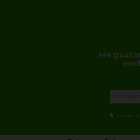
Me gustar
exc
He leído y a