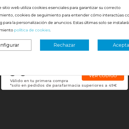
e sitio web utiliza cookies esenciales para garantizar su correcto
miento, cookies de seguimiento para entender cómo interactúas co
 para la personalización de anuncios. Estas últimas solo se instalar
imiento
política de cookies
.
nfigurar
Rechazar
Acepta
¿Es tu primera vez? ¡SORPRESA!
3 €
VER CÓDIGO
Válido en tu primera compra
*solo en pedidos de parafarmacia superiores a 49€