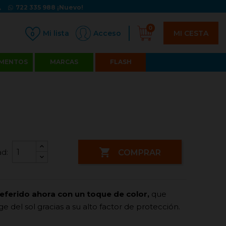
722 335 988
¡Nuevo!
0
MI CESTA
Acceso
0
MENTOS
MARCAS
FLASH

d:
COMPRAR
referido ahora con un toque de color,
que
del sol gracias a su alto factor de protección.