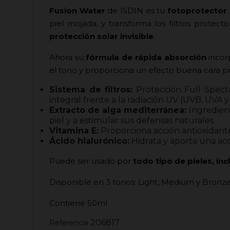
Fusion Water
de ISDIN es tu
fotoprotector 
piel mojada, y transforma los filtros protec
protección solar invisible
.
Ahora su
fórmula de rápida absorción
incor
el tono y proporciona un efecto buena cara pr
Sistema de filtros:
Protección Full Spectr
integral frente a la radiación UV (UVB, UVA y U
Extracto de alga mediterránea:
Ingredient
piel y a estimular sus defensas naturales.
Vitamina E:
Proporciona acción antioxidante,
Ácido hialurónico:
Hidrata y aporta una acci
Puede ser usado por
todo tipo de pieles, in
Disponible en 3 tonos: Light, Medium y Bronz
Contiene 50ml
206817
Referencia