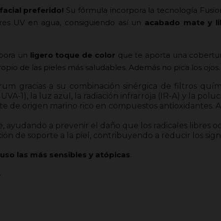
facial preferido!
Su fórmula incorpora la tecnología Fusi
tores UV en agua, consiguiendo así un
acabado mate y li
pora un
ligero toque de color
que te aporta una cobertura
opio de las pieles más saludables. Además no pica los ojos.
um gracias a su combinación sinérgica de filtros quím
VA-1), la luz azul, la radiación infrarroja (IR-A) y la poluc
e de origen marino rico en compuestos antioxidantes. A
 ayudando a prevenir el daño que los radicales libres oca
ón de soporte a la piel, contribuyendo a reducir los sign
cluso las más sensibles y atópicas
.
e