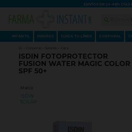
ENVÍOS EN 24-48h DÍAS 

INFANTIL
MADRES
CUIDA TU LÍNEA
CORPORAL
C
Corporal
Solares
Cara
ISDIN FOTOPROTECTOR
FUSION WATER MAGIC COLOR
SPF 50+
Marca
ISDIN
SOLAR