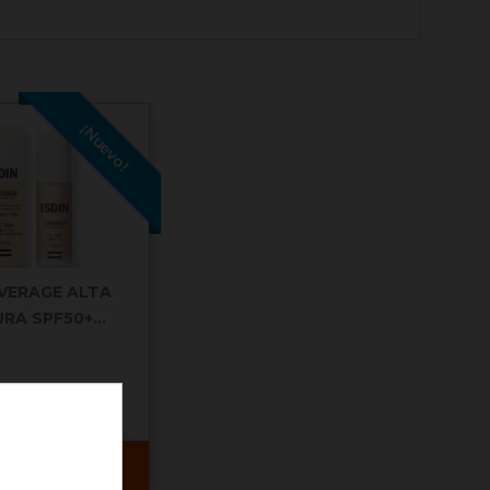
¡Nuevo!
OVERAGE ALTA
A SPF50+...
Comprar