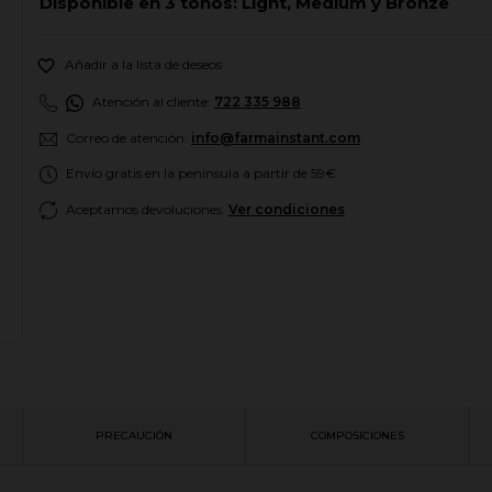
Disponible en 3 tonos: Light, Medium y Bronze

Añadir a la lista de deseos
Atención al cliente:
722 335 988
Correo de atención:
info@farmainstant.com
Envío gratis en la península a partir de 59€
Aceptamos devoluciones.
Ver condiciones
PRECAUCIÓN
COMPOSICIONES