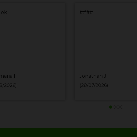
 ok
####
maria I
Jonathan J
8/2026)
(28/07/2026)