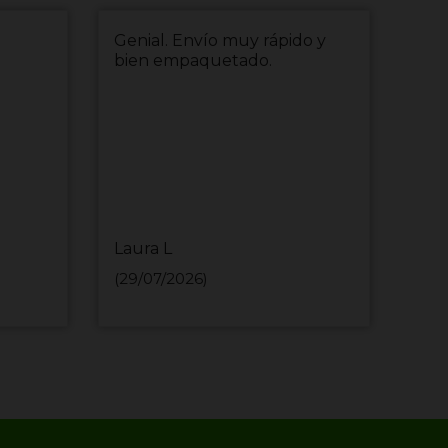
Genial. Envío muy rápido y
env
bien empaquetado.
Laura L
MIH
(29/07/2026)
(29/