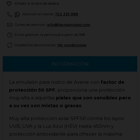

Añadir a la lista de deseos
Atención al cliente:
722 335 988
Correo de atención:
info@farmainstant.com
Envío gratis en la península a partir de 59€
Aceptamos devoluciones.
Ver condiciones
INFORMACIÓN
La emulsión para rostro de Avene con
factor de
protección 50 SPF
, proporciona una protección
muy alta a aquellas
pieles que son sensibles pero
a su vez son mixtas o grasas
.
Muy alta protección solar SPF50 contra los rayos
UVB, UVA y la Luz Azul (HEV) hasta 450nm y
protección antioxidante para ofrecer la máxima