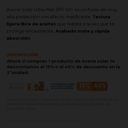
Avene Solar Ultra-Mat
SPF 50+ es un fluido de muy
alta protección con efecto matificante.
Textura
ligera libre de aceites
que hidrata a la vez que te
protege eficazmente.
Acabado mate y rápida
absorción
.
¡PROMOCIÓN!
Ahora si compras 1 producto de Avene solar te
descontamos el 15% o el 40% de descuento en la
2ªunidad.
Se aplica en la cesta un descuento o el otro, no se acumula. En más de un
producto, se descuenta en el producto más económico de los dos. No
aplicable en packs.
________________________________