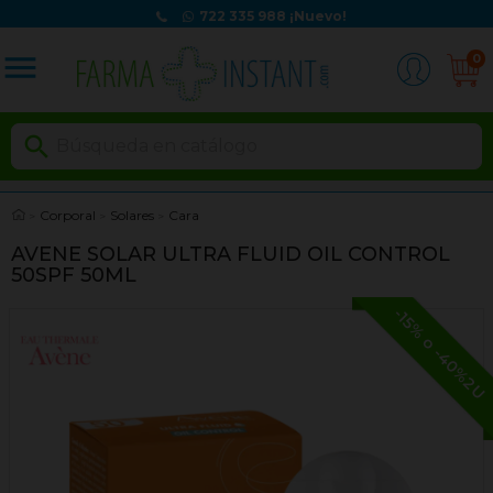
722 335 988
¡Nuevo!
menu
0

Corporal
Solares
Cara
AVENE SOLAR ULTRA FLUID OIL CONTROL
50SPF 50ML
-15% o -40%2U