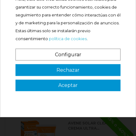
PHENYLENE
BISDIPHENYLTRIAZINE
garantizar su correcto funcionamiento, cookies de
TAPIOC
seguimiento para entender cómo interactúas con él
y de marketing para la personalización de anuncios.
Estas últimas solo se instalarán previo
consentimiento
política de cookies
.
UTILIZACIÓN
Configurar
PRECAUCIÓN
¿Es tu primera vez? ¡SORPRESA!
Rechazar
COMPOSICIONES
Aceptar
OPINIONES
3 €
VER CÓDIGO
PRODUCTOS RELACIONADOS
Válido en tu primera compra
*solo en pedidos de parafarmacia superiores a 49€
-15% o -40%2U
AVENE SOLAR CLEANANCE
CREMA ULTRA...