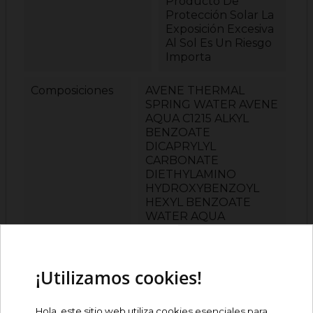
Producto De
Protección Solar La
Exposición Excesiva
Al Sol Es Un Riesgo
Importa
Composiciones
AVENE THERMAL
SPRING WATER AVENE
AQUA C1215 ALKYL
BENZOATE
DICAPRYLYL
CARBONATE
DIETHYLAMINO
HYDROXYBENZOYL
HEXYL BENZOATE
WATER AQUA
DIISOPROPYL
ADIPATE ORYZA
SATIVA RICE STARCH
ORYZA SATIVA STARCH
¡Utilizamos cookies!
ETHYLHEXYL
TRIAZONE
Hola, este sitio web utiliza cookies esenciales para