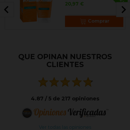
Precio
20,97 €

Comprar
QUE OPINAN NUESTROS
CLIENTES
4.87 / 5 de 217 opiniones
Ver todas las opiniones