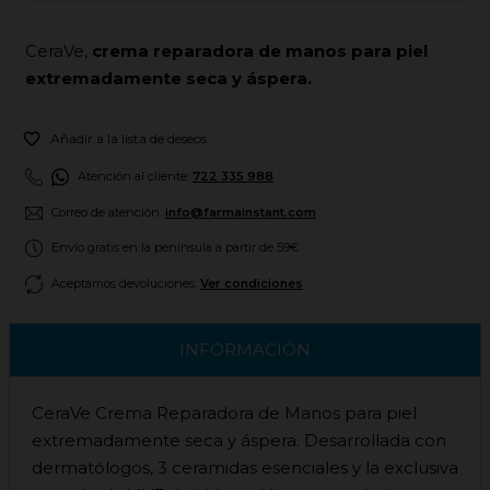
CeraVe,
crema reparadora de manos para piel
extremadamente seca y áspera.

Añadir a la lista de deseos
Atención al cliente:
722 335 988
Correo de atención:
info@farmainstant.com
Envío gratis en la península a partir de 59€
Aceptamos devoluciones.
Ver condiciones
INFORMACIÓN
CeraVe Crema Reparadora de Manos para piel
extremadamente seca y áspera. Desarrollada con
dermatólogos, 3 ceramidas esenciales y la exclusiva