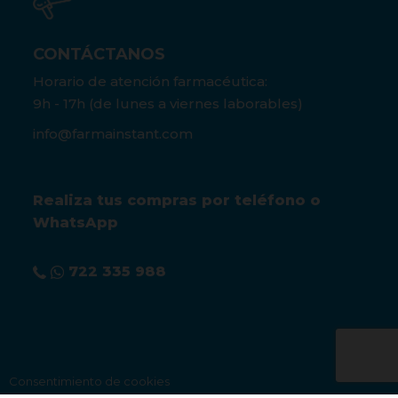
CONTÁCTANOS
Horario de atención farmacéutica:
9h - 17h (de lunes a viernes laborables)
info@farmainstant.com
Realiza tus compras por teléfono o
WhatsApp
722 335 988
Consentimiento de cookies