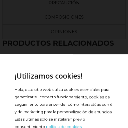
PRECAUCIÓN
COMPOSICIONES
OPINIONES
PRODUCTOS RELACIONADOS
CERAVE LIMPIADOR
HIDRATANTE PIEL...
¡Utilizamos cookies!
Precio
8,50 €
Hola, este sitio web utiliza cookies esenciales para
garantizar su correcto funcionamiento, cookies de
Comprar
seguimiento para entender cómo interactúas con él
y de marketing para la personalización de anuncios.
CERAVE LOCIÓN
Estas últimas solo se instalarán previo
HIDRATANTE PIEL NORMAL...
consentimiento
política de cookies
.