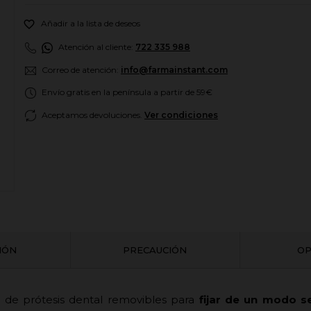

Añadir a la lista de deseos
Atención al cliente:
722 335 988
Correo de atención:
info@farmainstant.com
Envío gratis en la península a partir de 59€
Aceptamos devoluciones.
Ver condiciones
CIÓN
PRECAUCIÓN
OP
r de prótesis dental removibles para
fijar de un modo se