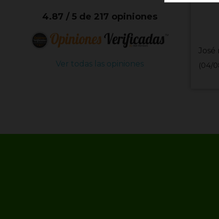
4.87 / 5 de 217 opiniones
José 
Ver todas las opiniones
(04/0