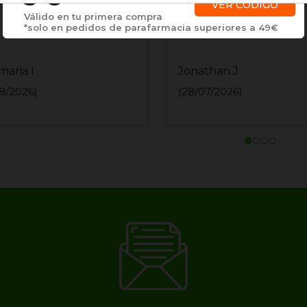
VER CÓDIGO
Válido en tu primera compra
*solo en pedidos de parafarmacia superiores a 49€
maria I
Jonathan J
8/2026)
(28/07/2026)