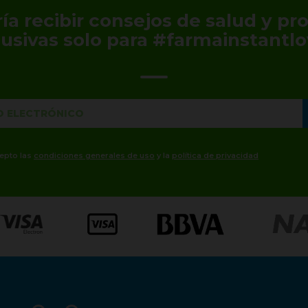
ía recibir consejos de salud y p
lusivas solo para #farmainstantlo
cepto las
condiciones generales de uso
y la
política de privacidad