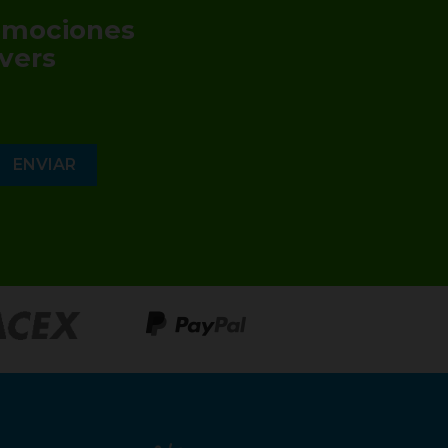
romociones
vers