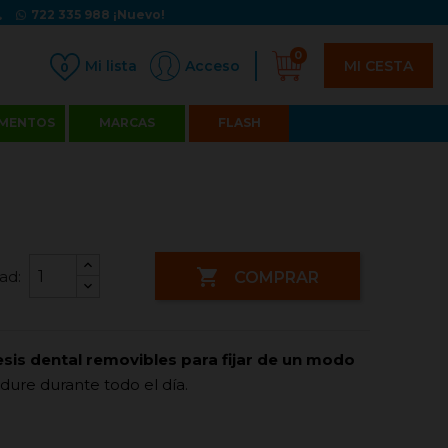
722 335 988
¡Nuevo!
0
MI CESTA
Acceso
0
MENTOS
MARCAS
FLASH

ad:
COMPRAR
esis dental removibles para fijar de un modo
dure durante todo el día.