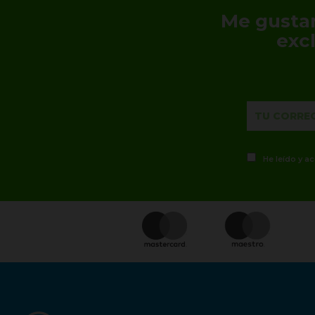
Me gustar
exc
He leído y a