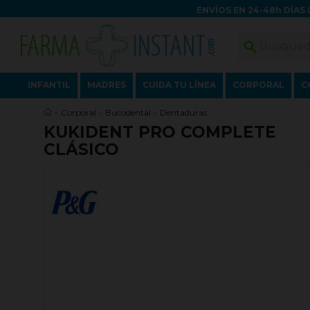
ENVÍOS EN 24-48h DÍAS 

INFANTIL
MADRES
CUIDA TU LÍNEA
CORPORAL
C
Corporal
Bucodental
Dentaduras
KUKIDENT PRO COMPLETE
CLÁSICO