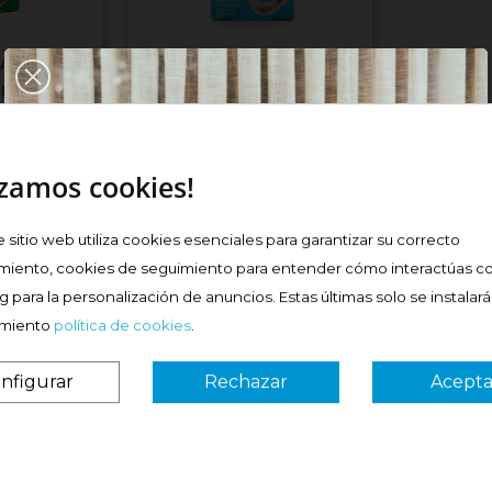
TADURA
ALGASIV DENTADURA
UNIDADES
INFERIOR 30...
Precio
10,60 €
izamos cookies!
e sitio web utiliza cookies esenciales para garantizar su correcto
prar
Comprar
miento, cookies de seguimiento para entender cómo interactúas co
 para la personalización de anuncios. Estas últimas solo se instalar
imiento
política de cookies
.
 ok
####
nfigurar
Rechazar
Acepta
¿Es tu primera vez? ¡SORPRESA!
3 €