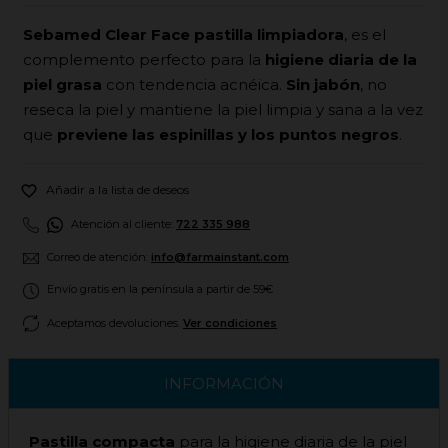
Sebamed Clear Face pastilla limpiadora
, es el
complemento perfecto para la
higiene diaria de la
piel grasa
con tendencia acnéica.
Sin jabón
, no
reseca la piel y mantiene la piel limpia y sana a la vez
que
previene las espinillas y los puntos negros
.

Añadir a la lista de deseos
Atención al cliente:
722 335 988
Correo de atención:
info@farmainstant.com
Envío gratis en la península a partir de 59€
Aceptamos devoluciones.
Ver condiciones
INFORMACIÓN
Pastilla compacta
para la higiene diaria de la piel