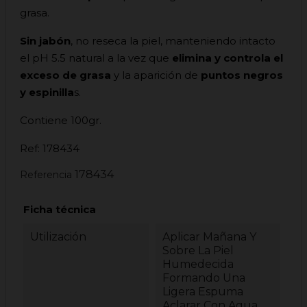
grasa.
Sin jabón
, no reseca la piel, manteniendo intacto
el pH 5.5 natural a la vez que
elimina y controla el
exceso de grasa
y la aparición de
puntos negros
y espinilla
s.
Contiene 100gr.
Ref: 178434
178434
Referencia
Ficha técnica
Utilización
Aplicar Mañana Y
Sobre La Piel
Humedecida
Formando Una
Ligera Espuma
Aclarar Con Agua