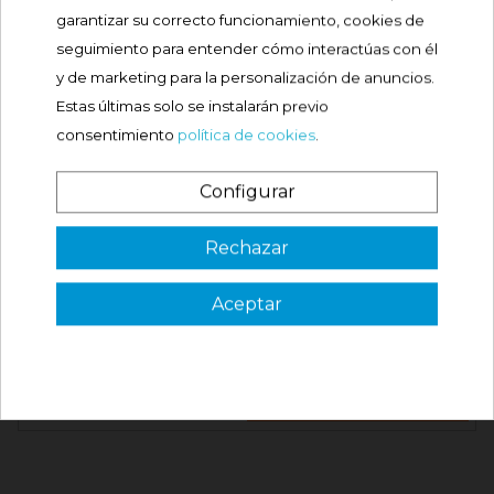
Comprar
garantizar su correcto funcionamiento, cookies de
seguimiento para entender cómo interactúas con él
¡Nuevo!
CUMLAUDE LAB LS-OIL
y de marketing para la personalización de anuncios.
LIPOGEL ACEITE...
Estas últimas solo se instalarán previo

Precio
14,45 €
consentimiento
política de cookies
.
Configurar
Comprar
¿Es tu primera vez? ¡SORPRESA!
Rechazar
¡Nuevo!
CUMLAUDE LAB LS-DERM
GEL CREMA...
Aceptar
3 €
Precio
VER CÓDIGO
14,45 €
Válido en tu primera compra
*solo en pedidos de parafarmacia superiores a 49€
Comprar