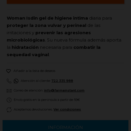
Woman Isdin gel de higiene intima
diaria para
proteger
la zona vulvar y perineal
de las
irritaciones y
prevenir las agresiones
microbiológicas
. Su nueva fórmula además aporta
la
hidratación
necesaria para
combatir la
sequedad vaginal
.

Añadir a la lista de deseos
Atención al cliente:
722 335 988
Correo de atención:
info@farmainstant.com
Envío gratis en la península a partir de 59€
Aceptamos devoluciones.
Ver condiciones
INFORMACIÓN