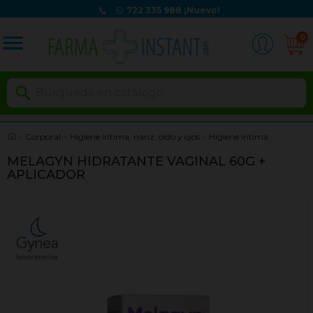
722 335 988
¡Nuevo!
menu
0

Corporal
Higiene íntima, nariz, oído y ojos
Higiene íntima
MELAGYN HIDRATANTE VAGINAL 60G +
APLICADOR