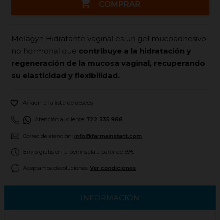

COMPRAR
Melagyn Hidratante vaginal es un gel mucoadhesivo
no hormonal que
contribuye a la hidratación y
regeneración de la mucosa vaginal, recuperando
su elasticidad y flexibilidad.

Añadir a la lista de deseos
Atención al cliente:
722 335 988
Correo de atención:
info@farmainstant.com
Envío gratis en la península a partir de 59€
Aceptamos devoluciones.
Ver condiciones
INFORMACIÓN