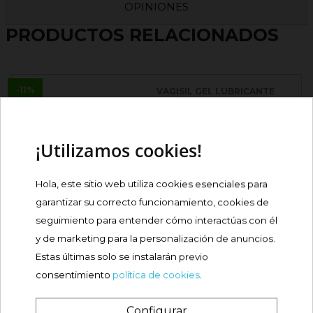
OPINIONES
PRODUCTOS RELACIONADOS
-11%
VAGISIL GEL LUBRICANTE
VAGINAL 30G
Precio
Precio
8,95 €
9,45 €
base
¡Utilizamos cookies!
Comprar
Hola, este sitio web utiliza cookies esenciales para
garantizar su correcto funcionamiento, cookies de
WOMAN ISDIN HIDRATANTE
seguimiento para entender cómo interactúas con él
VAGINAL 12...
y de marketing para la personalización de anuncios.

Precio
24,40 €
Estas últimas solo se instalarán previo
consentimiento
política de cookies
.
Comprar
Configurar