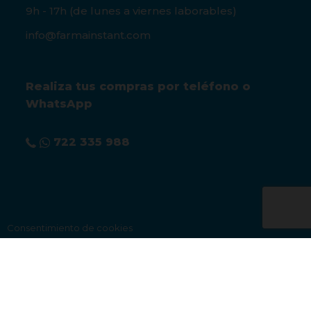
9h - 17h (de lunes a viernes laborables)
info@farmainstant.com
Realiza tus compras por teléfono o
WhatsApp
722 335 988
Consentimiento de cookies
Aviso legal
|
Condiciones de venta
|
Política de privacidad
|
Política de cookies