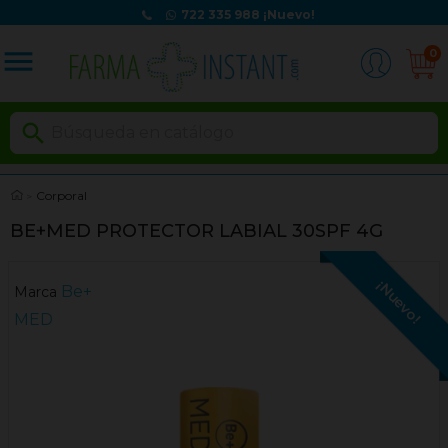
722 335 988
¡Nuevo!
menu
0

Corporal
BE+MED PROTECTOR LABIAL 30SPF 4G
¡Nuevo!
Be+
Marca
MED