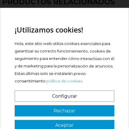
PRODUCTOS RELACIONADOS
EUCERIN PH5 PROTECTOR
¡Utilizamos cookies!
LABIAL PIEL...
Precio
4,35 €
Hola, este sitio web utiliza cookies esenciales para
garantizar su correcto funcionamiento, cookies de
Comprar
seguimiento para entender cómo interactúas con él

y de marketing para la personalización de anuncios.
Estas últimas solo se instalarán previo
EUCERIN PROTECTOR
Oferta
consentimiento
política de cookies
.
LABIAL FPS15 DUPLO
Precio
6,77 €
Configurar
¿Es tu primera vez? ¡SORPRESA!
Comprar
Rechazar
Aceptar