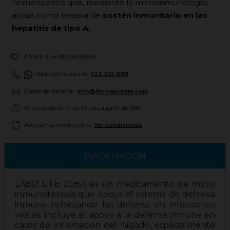
homeopático que, mediante la microinmunología,
actúa como terapia de
sostén inmunitario en las
hepatitis de tipo A.

Añadir a la lista de deseos
Atención al cliente:
722 335 988
Correo de atención:
info@farmainstant.com
Envío gratis en la península a partir de 59€
Aceptamos devoluciones.
Ver condiciones
INFORMACIÓN
LABO LIFE 2LHA es un medicamento de micro
inmunoterapia que apoya el sistema de defensa
inmune reforzando las defensa en infecciones
virales. Incluye el apoyo a la defensa inmune en
casos de inflamación del hígado, especialmente