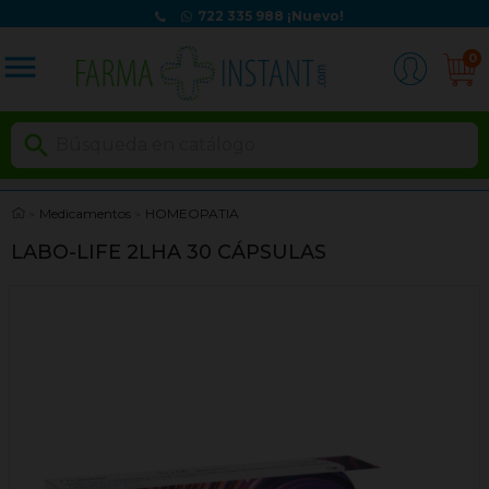
722 335 988
¡Nuevo!
menu
0

Medicamentos
HOMEOPATIA
LABO-LIFE 2LHA 30 CÁPSULAS