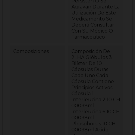
Persisten O Se
Agravan Durante La
Utilización De Este
Medicamento Se
Deberá Consultar
Con Su Médico O
Farmacéutico
Composiciones
Composición De
2LHA Glóbulos 3
Blíster De 10
Cápsulas Duras
Cada Uno Cada
Cápsula Contiene
Principios Activos
Cápsula 1
Interleucina 2 10 CH
00038ml
Interleucina 6 10 CH
00038ml
Phosphorus 10 CH
00038ml Ácido