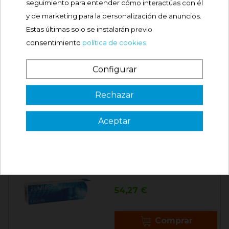
seguimiento para entender cómo interactúas con él
Precio
48,15 €
y de marketing para la personalización de anuncios.
Estas últimas solo se instalarán previo
Comprar
consentimiento
política de cookies
.
Configurar
LABO-LIFE 2LS1 30
CÁPSULAS
¿Es tu primera vez? ¡SORPRESA!

Rechazar
Precio
48,15 €
Aceptar
3 €
Comprar
VER CÓDIGO
Válido en tu primera compra
*solo en pedidos de parafarmacia superiores a 49€
LABO-LIFE 2LMIREG 30
CÁPSULAS
Precio
54,27 €
Comprar